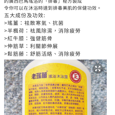
的廣西巴馬瑤浴的「排毒」秘方製成
令你可以在沐浴時達到排毒美肌的保健功效。
五大成份及功效:
>瑤薑：祛散寒氣、抗菌
>半楓荷：祛風除濕，消除疲勞
>紅牛膝：強健筋骨
>伸筋草：利關節伸展
>鬆筋藤：舒筋活絡、消除疲勞