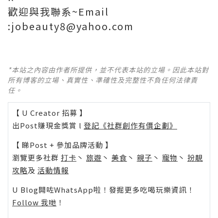
歡迎與我聯系~Email
:jobeauty8@yahoo.com
*本站之內容由作者所提供，並不代表本站的立場。因此本站對
所有博客的立場、真實性、準確性及完整性不負任何法律責
任。
【 U Creator 招募 】
出Post賺現金獎賞 l
登記《社群創作有價企劃》
【 睇Post + 參加品牌活動 】
瀏覽更多社群
打卡
丶
旅遊
丶
美食
丶
親子
丶
寵物
丶
扮靚
攻略
及
活動情報
U Blog開咗WhatsApp啦！發掘更多吃喝玩樂資訊！
Follow 我哋
！