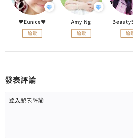
h 夏沫
♥Eunice♥
Amy Ng
追蹤
追蹤
追蹤
發表評論
登入
發表評論