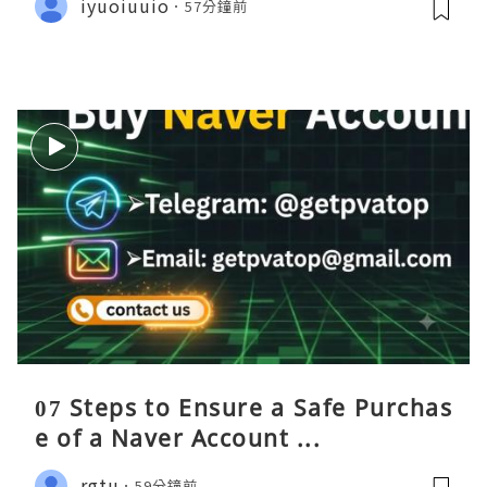
iyuoiuuio
57分鐘前
07 Steps to Ensure a Safe Purchas
e of a Naver Account ...
rgtu
59分鐘前