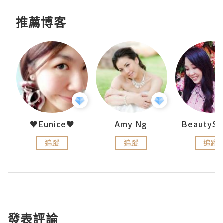
推薦博客
h 夏沫
♥Eunice♥
Amy Ng
追蹤
追蹤
追蹤
發表評論