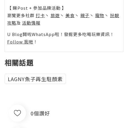
【 睇Post + 參加品牌活動 】
瀏覽更多社群
打卡
丶
旅遊
丶
美食
丶
親子
丶
寵物
丶
扮靚
攻略
及
活動情報
U Blog開咗WhatsApp啦！發掘更多吃喝玩樂資訊！
Follow 我哋
！
相關話題
LAGNY魚子再生駐顏素
0個讚好