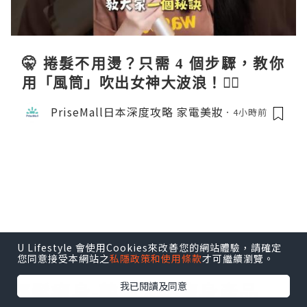
🤫 捲髮不用燙？只需 4 個步驟，教你
用「風筒」吹出女神大波浪！💇‍♀️
PriseMall日本深度攻略 家電美妝
4小時前
U Lifestyle 會使用Cookies來改善您的網站體驗，請確定
您同意接受本網站之
私隱政策和使用條款
才可繼續瀏覽。
女生
我已閱讀及同意
輕鬆瘦身-韓國大熱瘦身產品