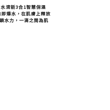
ATER 水清新3合1智慧保濕
抺即爆水，在肌膚上釋放
鎖水力，一滴之間為肌