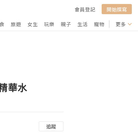
會員登記
開始撰寫
食
旅遊
女生
玩樂
親子
生活
寵物
行山
更多
打卡
濕精華水
追蹤