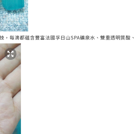
技，每滴都蘊含豐富法國孚日山SPA礦泉水、雙重透明質酸