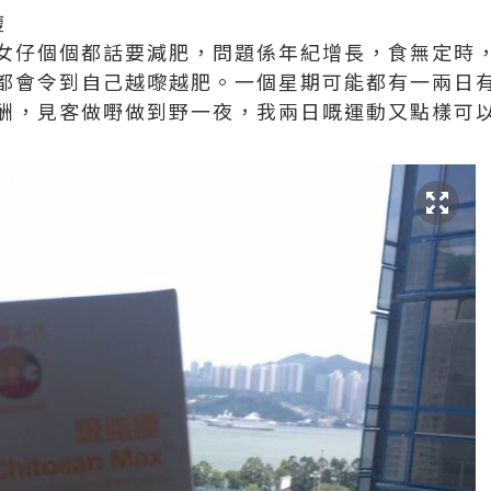
瘦
女仔個個都話要減肥，問題係年紀增長，食無定時
都會令到自己越嚟越肥。一個星期可能都有一兩日
酬，見客做嘢做到野一夜，我兩日嘅運動又點樣可