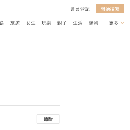
會員登記
開始撰寫
食
旅遊
女生
玩樂
親子
生活
寵物
行山
更多
打卡
追蹤