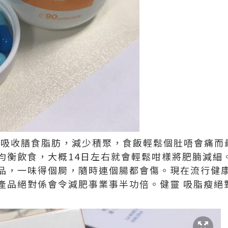
幫你吸收膳食脂肪，減少積聚，食飯輕鬆個肚唔會痛
均衡飲食，大概14日左右就會輕鬆咁樣將肥腩減細
品，一味得個屙，隨時連個腸都會傷。現在流行健
產品絕對係會令減肥事業事半功倍。健靈 吸脂瘦絕