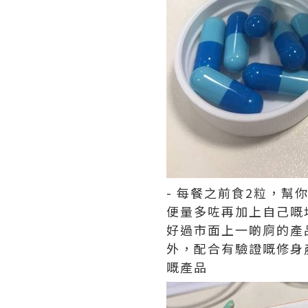
- 每餐之前食2粒，
便量多咗再加上自己嘅
好過市面上一啲㢌的產
外，配合有驗證嘅修身
嘅產品