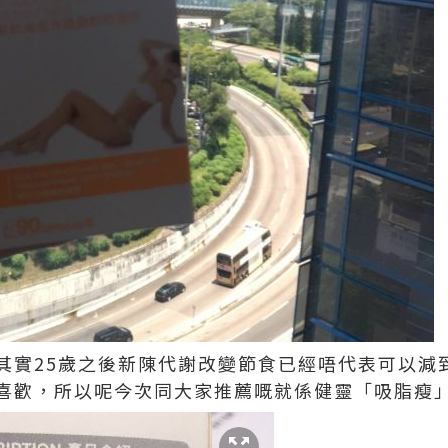
其實25歲之後新陳代謝改變節食已經唔代表可以減
喜歡，所以呢今次同大家推薦嘅就係健靈「吸脂瘦