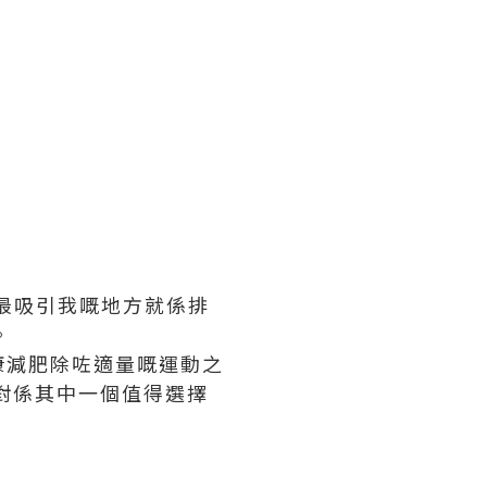
而最吸引我嘅地方就係排
。
康減肥除咗適量嘅運動之
對係其中一個值得選擇