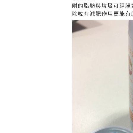
附的脂肪與垃圾可經腸
除咗有減肥作用更能有