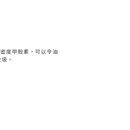
高密度甲殼素，可以令油
垃圾。