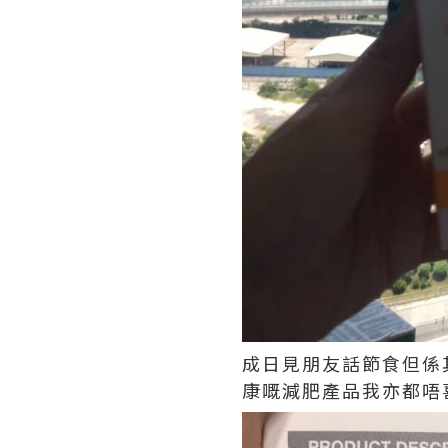
成日見朋友話節食但係
康嘅減肥產品我亦都唔