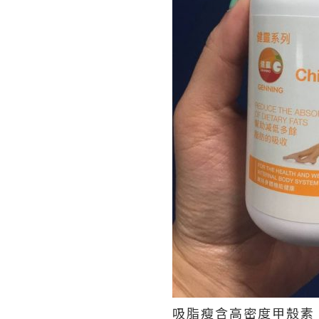
吸脂瘦含高密度甲殼素