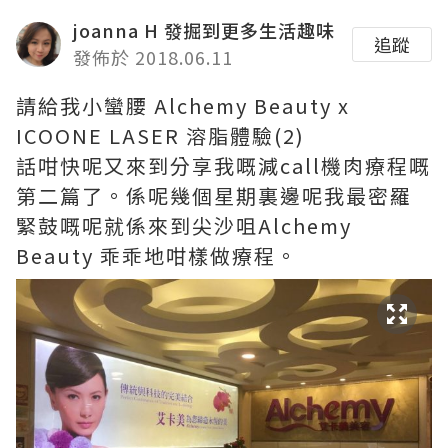
joanna H 發掘到更多生活趣味
追蹤
發佈於 2018.06.11
請給我小蠻腰 Alchemy Beauty x
ICOONE LASER 溶脂體驗(2)
話咁快呢又來到分享我嘅減call機肉療程嘅
第二篇了。係呢幾個星期裏邊呢我最密羅
緊鼓嘅呢就係來到尖沙咀Alchemy
Beauty 乖乖地咁樣做療程。