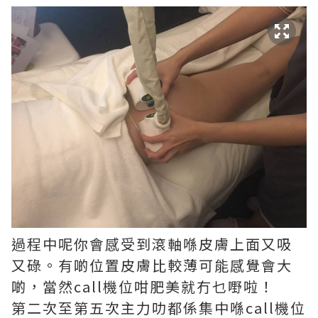
過程中呢你會感受到滾軸喺皮膚上面又吸
又碌。有啲位置皮膚比較薄可能感覺會大
啲，當然call機位咁肥美就冇乜嘢啦！
第二次至第五次主力叻都係集中喺call機位