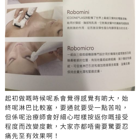
起初做嘅時候呢系會覺得感覺有啲大，始
終呢淋巴比較塞，要通就要受一點苦啦，
但係呢治療師會好細心咁樣按返你嘅接受
程度而改變度數，大家亦都唔需要驚要忍
痛先至有效果啊！