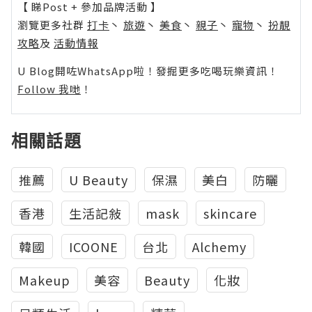
【 睇Post + 參加品牌活動 】
瀏覽更多社群
打卡
丶
旅遊
丶
美食
丶
親子
丶
寵物
丶
扮靚
攻略
及
活動情報
U Blog開咗WhatsApp啦！發掘更多吃喝玩樂資訊！
Follow 我哋
！
相關話題
推薦
U Beauty
保濕
美白
防曬
香港
生活記敍
mask
skincare
韓國
ICOONE
台北
Alchemy
Makeup
美容
Beauty
化妝