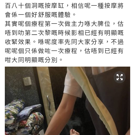
百八十個洞嘅按摩缸，相信呢一種按摩將
會係一個好舒服嘅體驗。
其實呢個療程第一次做主力喺大脾位，估
唔到叻第二次黎嘅時候影相已經有明顯嘅
收緊效果。喺呢度率先同大家分享，不過
呢呢個只係做咗一次療程，估唔到已經有
咁大同明顯嘅分別。