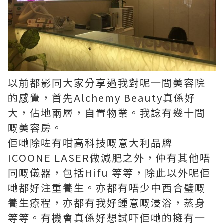
以前都影同大家分享過我對呢一間美容院
的感覺，首先Alchemy Beauty真係好
大，佔地兩層，自置物業。我諗有幾十間
嘅美容房。
佢哋除咗有咁高科技嘅意大利品牌
ICOONE LASER做減肥之外，仲有其他唔
同嘅儀器，包括Hifu 等等，除此以外呢佢
哋都好注重養生。亦都有唔少中西合璧嘅
養生療程，亦都有我好鍾意嘅浸浴，蒸身
等等。有機會真係好想試吓佢哋的擁有一