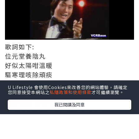
歌詞如下:
位元堂養陰丸
好似太陽咁溫暖
驅寒理咳除頑痰
強壯機能保氣血
U Lifestyle 會使用Cookies來改善您的網站體驗，請確定
虛弱病患不要驚
您同意接受本網站之
私隱政策和使用條款
才可繼續瀏覽。
寒痰咳嗽 好似雪人溶化了
我已閱讀及同意
養陰丸就是有病治病,無病強身啦。