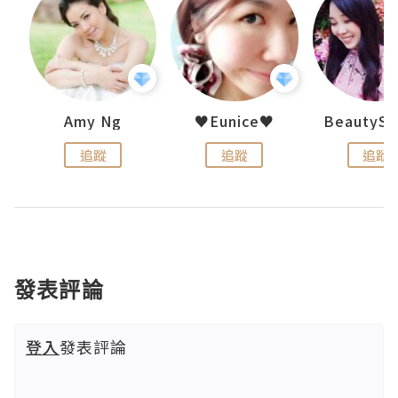
h 夏沫
Amy Ng
♥Eunice♥
追蹤
追蹤
追蹤
發表評論
登入
發表評論