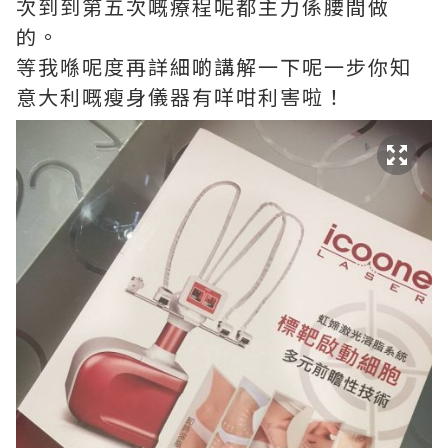
次到到第五次嘅療程呢都主力係腰間做
的。
等我喺呢度再詳細啲講解一下呢一步你知
意大利嘅瘦身儀器有咩咁利害啦！