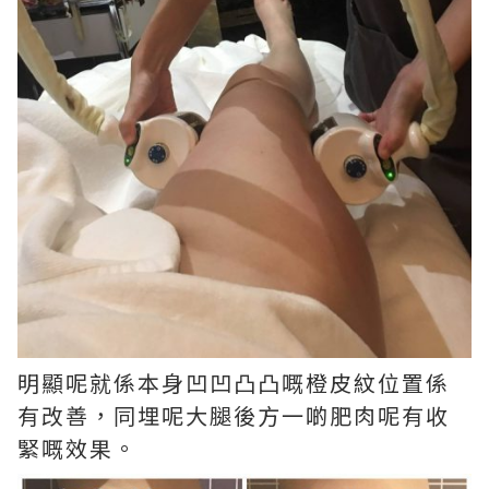
明顯呢就係本身凹凹凸凸嘅橙皮紋位置係
有改善，同埋呢大腿後方一啲肥肉呢有收
緊嘅效果。