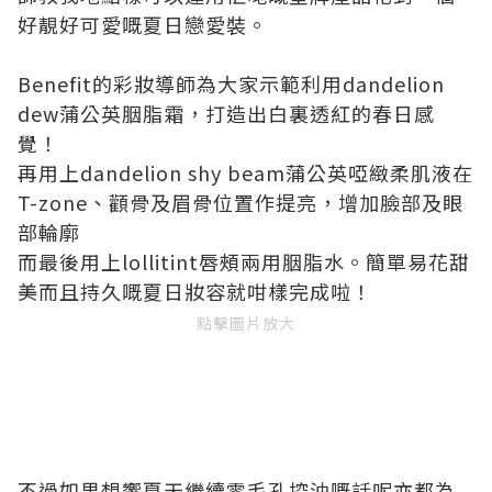
好靚好可愛嘅夏日戀愛裝。
Benefit的彩妝導師為大家示範利用dandelion
dew蒲公英胭脂霜，打造出白裏透紅的春日感
覺！
再用上dandelion shy beam蒲公英啞緻柔肌液在
T-zone、顴骨及眉骨位置作提亮，增加臉部及眼
部輪廓
而最後用上lollitint唇頰兩用胭脂水。簡單易花甜
美而且持久嘅夏日妝容就咁樣完成啦！
點擊圖片放大
不過如果想響夏天繼續零毛孔控油嘅話呢亦都為