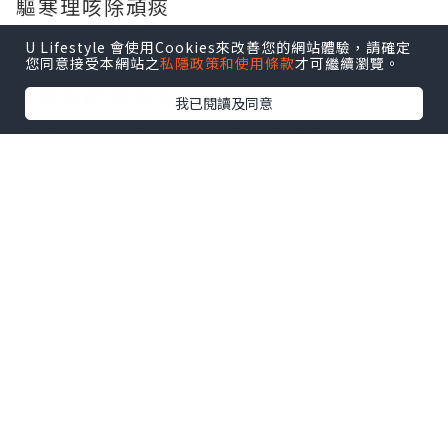
驅寒理咳除頑痰
強壯機能保氣血
U Lifestyle 會使用Cookies來改善您的網站體驗，請確定
虛弱病患不要驚
您同意接受本網站之
私隱政策和使用條款
才可繼續瀏覽。
寒痰咳嗽 好似雪人溶化了
我已閱讀及同意
養陰丸就是有病治病,無病強身啦。