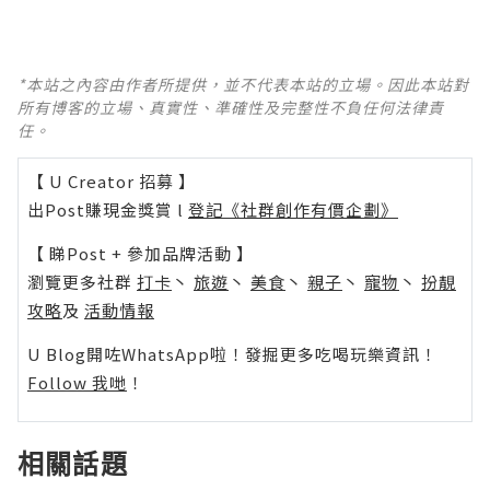
*本站之內容由作者所提供，並不代表本站的立場。因此本站對
所有博客的立場、真實性、準確性及完整性不負任何法律責
任。
【 U Creator 招募 】
出Post賺現金獎賞 l
登記《社群創作有價企劃》
【 睇Post + 參加品牌活動 】
瀏覽更多社群
打卡
丶
旅遊
丶
美食
丶
親子
丶
寵物
丶
扮靚
攻略
及
活動情報
U Blog開咗WhatsApp啦！發掘更多吃喝玩樂資訊！
Follow 我哋
！
相關話題