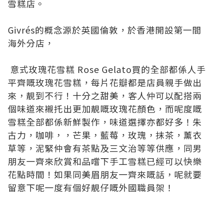
雪糕店。
Givrés的概念源於英國倫敦，於香港開設第一間
海外分店，
意式玫瑰花雪糕 Rose Gelato買的全部都係人手
平齊嘅玫瑰花雪糕，每片花瓣都是店員親手做出
來，靚到不行！十分之甜美，客人仲可以配搭兩
個味道來襯托出更加靚嘅玫瑰花顏色，而呢度嘅
雪糕全部都係新鮮製作，味道選擇亦都好多！朱
古力，咖啡，，芒果，藍莓，玫瑰，抹茶，薰衣
草等，泥緊仲會有茶點及三文治等等供應，同男
朋友一齊來欣賞和品嚐下手工雪糕已經可以快樂
花點時間！如果同美眉朋友一齊來嘅話，呢就要
留意下呢一度有個好靚仔嘅外國職員架！