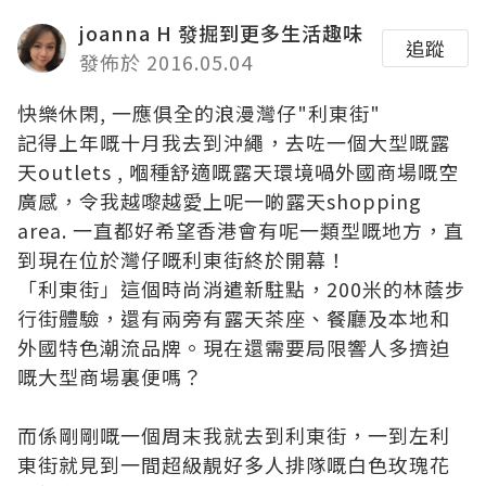
joanna H 發掘到更多生活趣味
追蹤
發佈於 2016.05.04
快樂休閑, 一應俱全的浪漫灣仔"利東街"
記得上年嘅十月我去到沖繩，去咗一個大型嘅露
天outlets , 嗰種舒適嘅露天環境喎外國商場嘅空
廣感，令我越嚟越愛上呢一啲露天shopping
area. 一直都好希望香港會有呢一類型嘅地方，直
到現在位於灣仔嘅利東街終於開幕！
「利東街」這個時尚消遣新駐點，200米的林蔭步
行街體驗，還有兩旁有露天茶座、餐廳及本地和
外國特色潮流品牌。現在還需要局限響人多擠迫
嘅大型商場裏便嗎？
而係剛剛嘅一個周末我就去到利東街，一到左利
東街就見到一間超級靚好多人排隊嘅白色玫瑰花