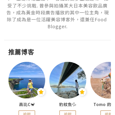
受了不少挑戰. 曾參與拍攝某大日本美容飲品廣
告，成為黃金時段廣告播放的其中一位主角，現
除了成為是一位活躍美容博客外，還兼任Food 
Blogger.
推薦博客
)
高比C🐒
豹紋魚💦
追蹤
追蹤
追蹤