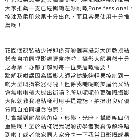
大家推薦一支已經暢銷左好耐嘅Pore fessional，
控油及柔肌效果十分出色，而且容易使用十分推
薦啊！
花園個靚裝點少得即係有啲個案攝影大師教授點
樣去自拍同埋影靚嘅食物啦！攝影大師果然十分
之專業，亦都了解到每一位美眉嘅需要！
點解我咁講因為攝影大師當然能夠輕易控制到一
啲大型嘅攝影器材啦！但係我哋呢啲美眉們又點
會無啦啦帶大機出街喎？所以呢呢位更強嘅攝影
大師就教我地點樣利用手提電話，拍攝出良好優
質嘅自拍同埋食物照！
其實講到尾都係角度，形態，光暗，構圖呢四個
重點啊！至於點樣呢我呢啲初學者就真係解釋唔
到啦！或者依家同大家分享一下我當日影嘅成果