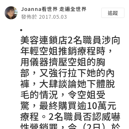
Joanna看世界 走遍全世界
追蹤
發佈於 2017.05.03
美容連鎖店2名職員涉向
年輕空姐推銷療程時，
用儀器擠壓空姐的胸
部，又強行拉下她的內
褲，大肆談論她下體脫
毛的情況，令空姐受
驚，最終購買逾10萬元
療程。2名職員否認威嚇
性營銷罪，今（2日）於