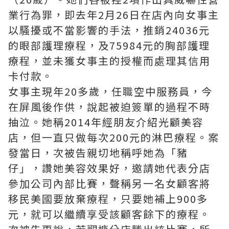
業行為罪，即去年2月26日在店內向女事主
以騷擾或不當影響的手法，推銷24036元
的眼部護理療程，及75984元的胸部護理
療程，並未獲女事主的授權而處理其信用
卡付款。
女事主現年20多歲，任職空中服務員，今
在屏風後作供，說起被迫簽單的過程不時
抽泣。她稱2014年經朋友介紹光顧美容
店，但一直只做每次200元的淋巴療程。案
發當日，次被告親切地稱呼她為「豬
仔」，讚她美容效果好，邀請她代表分店
參加公司內部比賽，聲稱另一名女顧客將
移民美國要放棄療程，只要她補上900多
元，就可以繼續享受該顧客餘下的療程。