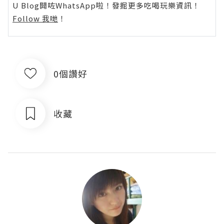
U Blog開咗WhatsApp啦！發掘更多吃喝玩樂資訊！
Follow 我哋
！
0個讚好
收藏