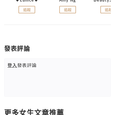
追蹤
追蹤
追蹤
發表評論
登入
發表評論
更多女生文章推薦