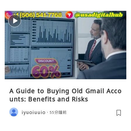
A Guide to Buying Old Gmail Acco
unts: Benefits and Risks
iyuoiuuio
55分鐘前