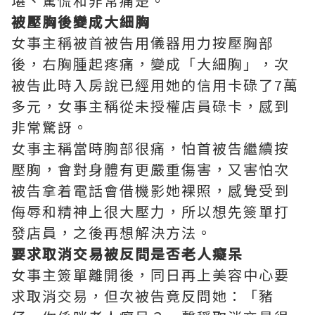
堪、驚慌和非常痛楚。
被壓胸後變成大細胸
女事主稱被首被告用儀器用力按壓胸部
後，右胸腫起疼痛，變成「大細胸」，次
被告此時入房說已經用她的信用卡碌了7萬
多元，女事主稱從未授權店員碌卡，感到
非常驚訝。
女事主稱當時胸部很痛，怕首被告繼續按
壓胸，會對身體有更嚴重傷害，又害怕次
被告拿着電話會借機影她裸照，感覺受到
侮辱和精神上很大壓力，所以想先簽單打
發店員，之後再想解決方法。
要求取消交易被反問是否老人癡呆
女事主簽單離開後，同日再上美容中心要
求取消交易，但次被告竟反問她：「豬