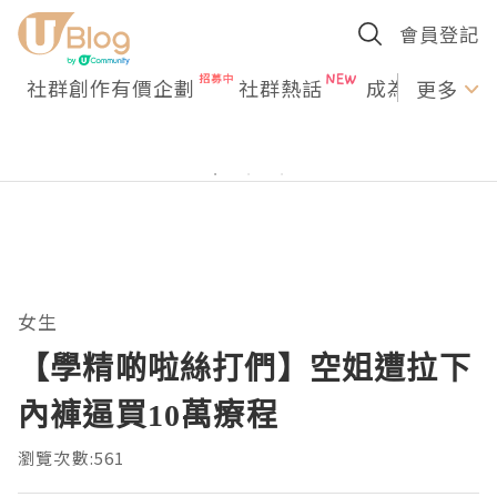
會員登記
社群創作有價企劃
社群熱話
成為U Creato
更多
女生
【學精啲啦絲打們】空姐遭拉下
內褲逼買10萬療程
瀏覽次數:561