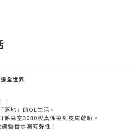
活
 走遍全世界
！！
「落地」的OL生活。
日係高空3000呎真係搞到皮膚乾晒。
皮膚變番水潤有彈性！