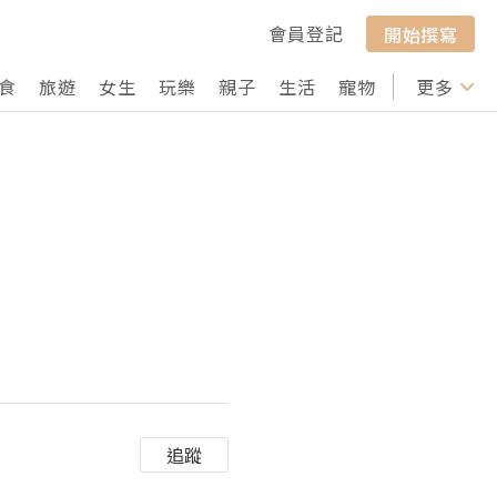
會員登記
開始撰寫
食
旅遊
女生
玩樂
親子
生活
寵物
行山
更多
打卡
追蹤