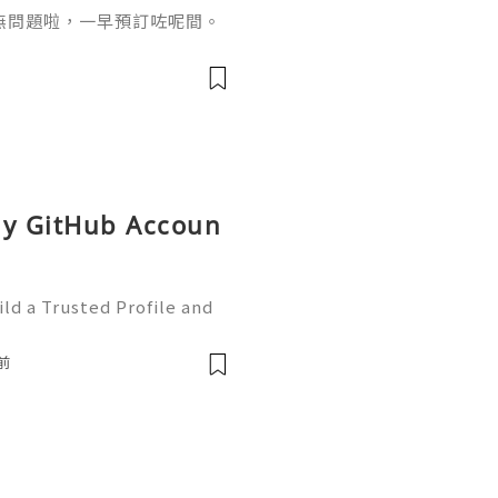
無問題啦，一早預訂咗呢間。
得多，叫客泰式北菇魚肚羹
唔少帶口感魚肚，仲有北菇片，
加胡椒粉食仲帶起個味道。叫
相與酸辣鳯爪相似外，估唔到酸辣
車厘茄作沙律底，魷魚口感柔
uy GitHub Accoun
ld a Trusted Profile and
tHub is one of the worl
e development and collabo
前