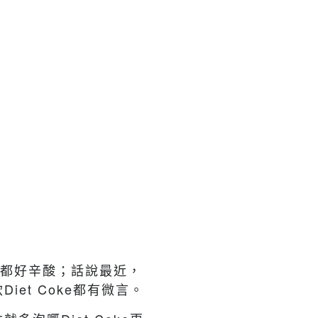
都好辛酸；話說最近，
飲
Diet Coke
都有微言。