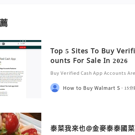
薦
Top 5 Sites To Buy Veri
ounts For Sale In 2026
Buy Verified Cash App Accounts Ar
most of your financial transaction
popular choice for many, offering 
How to Buy Walmart S
15
d and receive money. B
泰菜我來也@金麥泰泰國菜