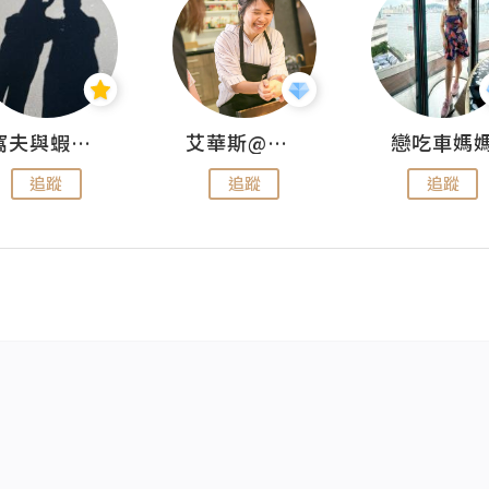
窩夫與蝦子餅
艾華斯@鄭大小姐工房
戀吃車媽
追蹤
追蹤
追蹤