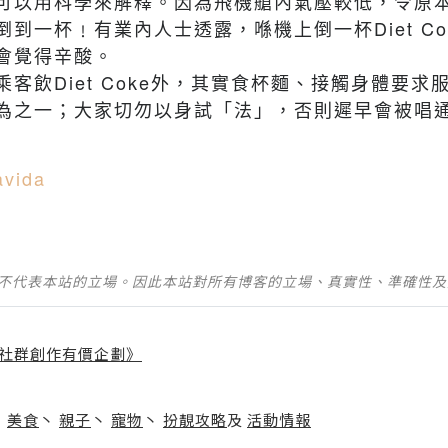
可以用科學來解釋。因為飛機艙內氣壓較低，令原
倒到一杯﹗有業內人士透露，喺機上倒一杯
Diet C
會覺得辛酸。
乘客飲
Diet Coke
外，其實食杯麵、接觸身體要求
為之一；大家切勿以身試「法」，否則遲早會被唱
avida
並不代表本站的立場。因此本站對所有博客的立場、真實性、準確性
社群創作有價企劃》
】
丶
美食
丶
親子
丶
寵物
丶
扮靚攻略
及
活動情報