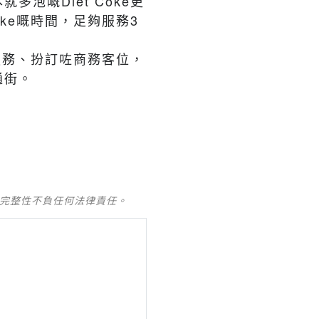
本就多泡嘅
Diet Coke
更
oke
嘅時間，足夠服務
3
服務、扮訂咗商務客位，
通街。
及完整性不負任何法律責任。