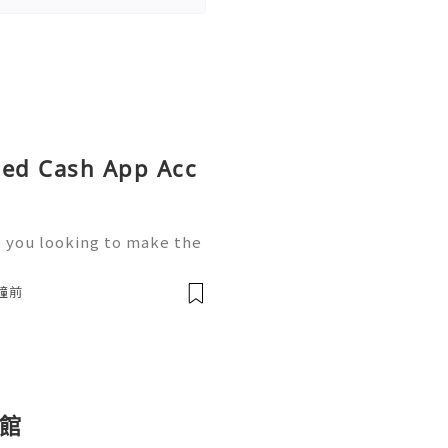
fied Cash App Acc
e you looking to make the
s? Cash App has become a
quick and easy ways to sen
分鐘前
館