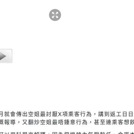
月就會傳出空姐最討厭
X
項乘客行為，講到返工日日
嘅報導，又翻炒空姐最唔鍾意行為，甚至連乘客想