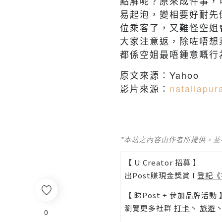
點解呢？原來成件事，
易起泡，變相要好耐先
位乘客了，又難怪空姐
大家注意返，除咗唔想
都係空姐最唔鍾意嘅行
原文來源：Yahoo
影片來源：
nataliapur
*本站之內容由作者所提供，
【 U Creator 招募 】
出Post賺現金獎賞 l
登記《
【 睇Post + 參加品牌活動 
瀏覽更多社群
打卡
丶
旅遊
0