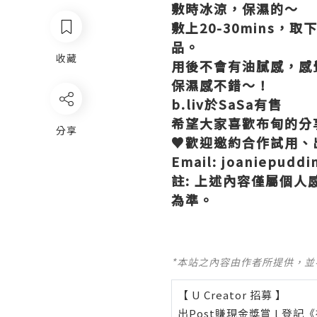
敷時冰涼，保濕的～
敷上
20-30mins
，取
品。
收藏
用後不會有油膩感，感
保濕感不錯～！
b.liv
於
SaSa
有售
希望大家喜歡布甸的分
分享
♥
歡迎邀約合作試用、
Email: joaniepudd
註
:
上述內容僅屬個人
為準。
*本站之內容由作者所提供，
【 U Creator 招募 】
出Post賺現金獎賞 l
登記《