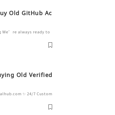
Buy Old GitHub Ac
 We’re always ready to
 We are available online
pvatop 💼⏰📩🌟🌐✨ Whats
 Email: getpvatop@
uying Old Verified
talhub.com ✨ 24/7 Custom
ays Ready 📲✨💎🌐🚀⭐ Wha
⭐ Telegram: @usadigitalh
hub 📧✨💎