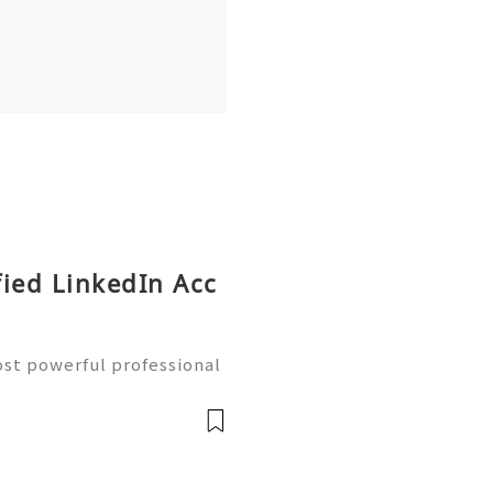
fied LinkedIn Acc
st powerful professional
 Millions of professional
eelancers, and companies