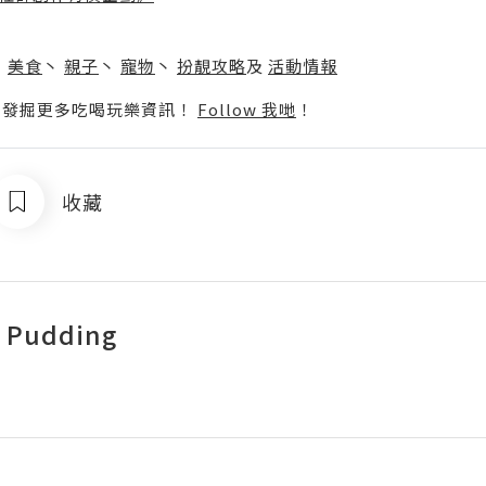
】
丶
美食
丶
親子
丶
寵物
丶
扮靚攻略
及
活動情報
p啦！發掘更多吃喝玩樂資訊！
Follow 我哋
！
收藏
 Pudding