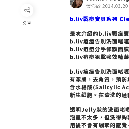
發佈於 2014.03.20
b.liv
戰痘寶貝系列
Cle
分享
是次介紹的
b.liv
戰痘
b.liv
痘痘告別洗面啫
b.liv
痘痘分手修顏面
b.liv
痘痘狙擊強效精
b.liv
痘痘告別洗面啫
有潔膚，去角質，預防
含水楊酸
(Salicylic Ac
新生細胞。在清洗的過
透明
Jelly
狀的洗面啫
泡量不太多，但洗得夠
用後不會有繃緊的感覺