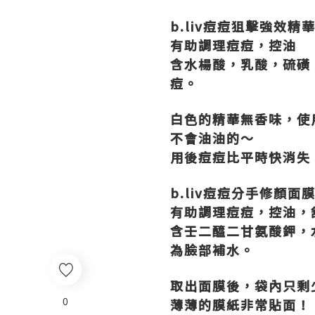
b.liv
痘痘狙擊強效精
有助調理痘痘，控油
含水楊酸，乳酸，硫磺
痘。
白色的精華無香味，使
不會油油的～
用後痘痘比平時快消失
b.liv
痘痘分手修顏面
有助調理痘痘，控油，
含壬二醯二甘氨酸鉀，
為臉部補水。
取出面膜後，袋內只剩
0
薄薄的膜紙非常貼面！