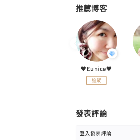
推薦博客
LoveCath 夏沫
♥Eunice♥
追蹤
追蹤
發表評論
登入
發表評論