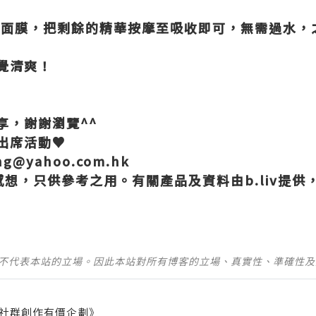
下面膜，把剩餘的精華按摩至吸收即可，無需過水，
覺清爽！
享，謝謝瀏覽
^^
出席活動
♥
ing@yahoo.com.hk
感想，只供參考之用。有關產品及資料由
b.liv
提供
並不代表本站的立場。因此本站對所有博客的立場、真實性、準確性
社群創作有價企劃》