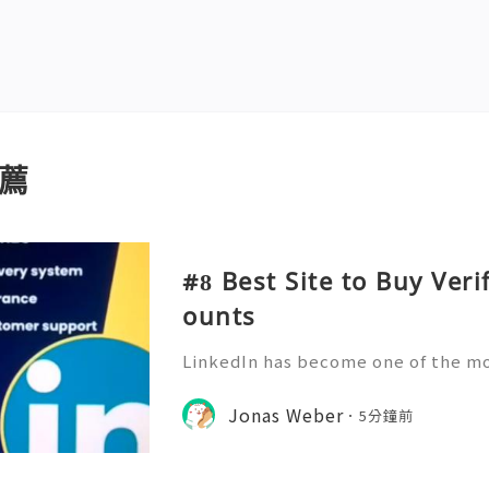
薦
#8 Best Site to Buy Veri
ounts
LinkedIn has become one of the mo
networking platforms in the world.
s, business owners, recruiters, fr
Jonas Weber
5分鐘前
use LinkedIn to create c