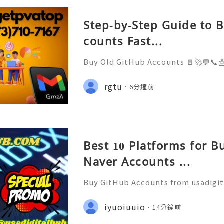
Step‑by‑Step Guide to 
counts Fast...
Buy Old GitHub Accounts 🚪🚀💬📞
help you 24/7! 😊💯🔥 💼⏰📩🌟🌐✨
24/7 💼⏰📩🌟🌐✨ Telegram: @get
rgtu
6分鐘前
App: +1(873)710-7167 💼⏰📩🌟🌐✨
Best 10 Platforms for B
Naver Accounts ...
Buy GitHub Accounts from usadigi
er Support — Fast, Reliable & Alw
tsApp: +1 (506) 541-7768 ✈️✨💎🌐🚀
iyuoiuuio
14分鐘前
ub 🎮✨💎🌐🚀⭐ Discord: usadigital