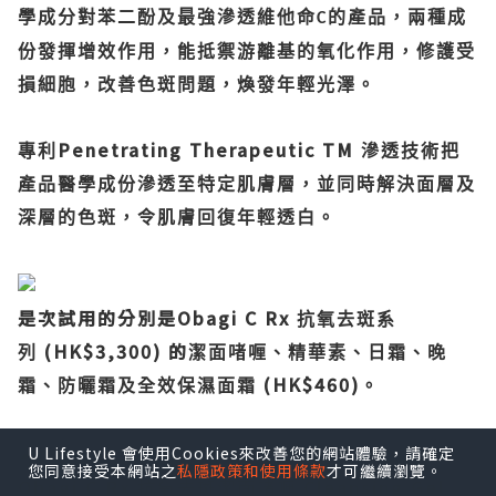
學成分對苯二酚及最強滲透維他命
的產品，兩種成
C
份發揮增效作用，能抵禦游離基的氧化作用，修護受
損細胞，改善色斑問題，煥發年輕光澤。
Penetrating Therapeutic TM
專利
滲透技術把
產品醫學成份滲透至特定肌膚層，並同時解決面層及
深層的色斑，令肌膚回復年輕透白。
是次試用的分別是Obagi C Rx
抗氧去斑系
(HK$3,300) 的
列
潔面啫喱、精華素、日霜、晚
(HK$460)
霜、防曬霜及全效保濕面霜
。
U Lifestyle 會使用Cookies來改善您的網站體驗，請確定
您同意接受本網站之
私隱政策和使用條款
才可繼續瀏覽。
Obagi C Rx
Cleansing Gel
抗氧去斑
潔面啫喱