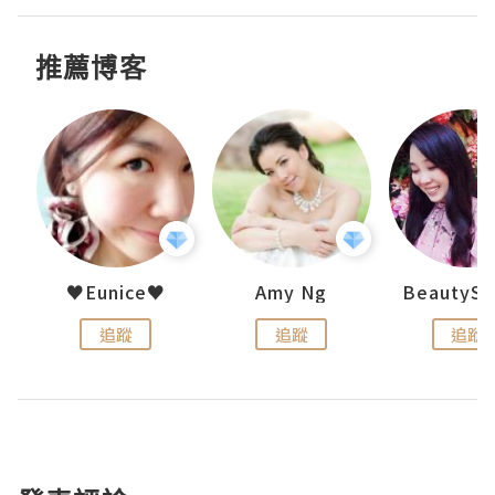
推薦博客
h 夏沫
♥Eunice♥
Amy Ng
追蹤
追蹤
追蹤