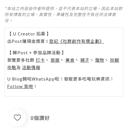
*本站之內容由作者所提供，並不代表本站的立場。因此本站對
所有博客的立場、真實性、準確性及完整性不負任何法律責
任。
【 U Creator 招募 】
出Post賺現金獎賞 l
登記《社群創作有價企劃》
【 睇Post + 參加品牌活動 】
瀏覽更多社群
打卡
丶
旅遊
丶
美食
丶
親子
丶
寵物
丶
扮靚
攻略
及
活動情報
U Blog開咗WhatsApp啦！發掘更多吃喝玩樂資訊！
Follow 我哋
！
0個讚好