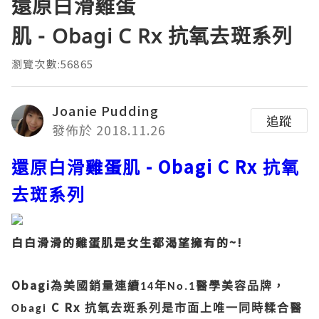
還原白滑雞蛋
肌 - Obagi C Rx 抗氧去斑系列
瀏覽次數:56865
Joanie Pudding
追蹤
發佈於 2018.11.26
雞蛋
- Obagi C Rx
還原白滑
肌
抗氧
去斑系列
白白滑滑的雞蛋肌是女生都渴望擁有的~!
Obagi
為美國銷量連續
年
醫學美容品牌，
14
No.1
C Rx
抗氧去斑系列是市面上唯一同時糅合醫
Obagi