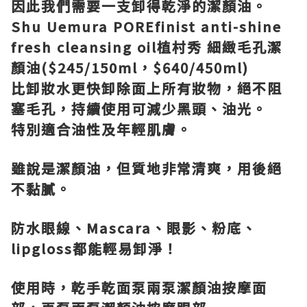
因此我們需要一支卸得乾淨的潔顏油。
Shu Uemura POREfinist anti-shine
fresh cleansing oil
植村秀
細緻毛孔潔
顏油
($245/150ml
，
$640/450ml)
比卸妝水更快卸除面上所有妝物，絕不阻
塞毛孔，持續使用可減少黑頭、油光。
特別適合油性及年輕肌膚。
雖說是潔顏油，但質地非常清爽，用後絕
不黏膩。
防水眼線、
Mascara
、眼影、粉底、
lipgloss
都能輕易卸淨！
使用時，乾手乾面泵兩泵潔顏油按摩面