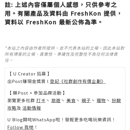
註
:
上述內容僅屬個人感想，只供參考之
用。有關產品及資料由
FreshKon
提供，
資料以
FreshKon
最新公佈為準。
*本站之內容由作者所提供，並不代表本站的立場。因此本站對
所有博客的立場、真實性、準確性及完整性不負任何法律責
任。
【 U Creator 招募 】
出Post賺現金獎賞 l
登記《社群創作有價企劃》
【 睇Post + 參加品牌活動 】
瀏覽更多社群
打卡
丶
旅遊
丶
美食
丶
親子
丶
寵物
丶
扮靚
攻略
及
活動情報
U Blog開咗WhatsApp啦！發掘更多吃喝玩樂資訊！
Follow 我哋
！