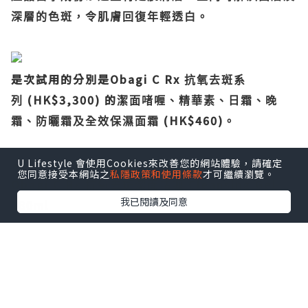
深層的色斑，令肌膚回復年輕透白。
是次試用的分別是Obagi C Rx
抗氧去斑系
(HK$3,300) 的
列
潔面啫喱、精華素、日霜、晚
(HK$460)
霜、防曬霜及全效保濕面霜
。
U Lifestyle 會使用Cookies來改善您的網站體驗，請確定
您同意接受本網站之
私隱政策和使用條款
才可繼續瀏覽。
Obagi C Rx
Cleansing Gel
抗氧去斑
潔面啫喱
我已閱讀及同意
180ml
L-
蘊含
抗壞血酸、蘆薈精華、紫花苜蓿精華、琉璃苣
精華、洋甘菊精華。
...
溫和清潔肌膚