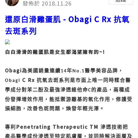
發佈於 2018.11.26
雞蛋
- Obagi C Rx
還原白滑
肌
抗氧
去斑系列
白白滑滑的雞蛋肌是女生都渴望擁有的~!
Obagi
為美國銷量連續
年
醫學美容品牌，
14
No.1
C Rx
抗氧去斑系列是市面上唯一同時糅合醫
Obagi
學成分對苯二酚及最強滲透維他命
的產品，兩種成
C
份發揮增效作用，能抵禦游離基的氧化作用，修護受
損細胞，改善色斑問題，煥發年輕光澤。
Penetrating Therapeutic TM
專利
滲透技術把
產品醫學成份滲透至特定肌膚層，並同時解決面層及