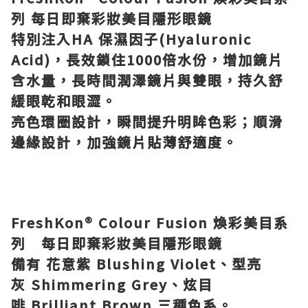
列
每日即棄彩妝美目隱形眼鏡
特別注入
HA
保濕因子
(Hyaluronic
Acid)
，長效鎖住
1000
倍水份，增加鏡片
含水量，長時間潤澤鏡片與雙眼，持久舒
緩眼乾和眼澀。
亮色環圈設計，瞬間提升明眸色彩；順滑
邊緣設計，加強鏡片貼薄舒適度。
FreshKon® Colour Fusion
煥彩美目系
列 每日即棄彩妝美目隱形眼鏡
備有 花意紫
Blushing Violet
、型亮
灰
Shimmering Grey
、炫目
啡
Brilliant Brown
三種色系。