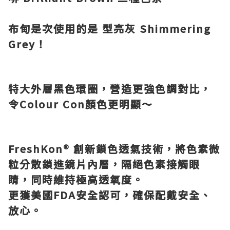
布甸是次使用的是 型亮灰
Shimmering
Grey
！
特大外層黑色環圈，營造更強色調對比，
令
Colour Con
顏色更明顯～
FreshKon®
創新鎖色透氣技術，將色素微
粒分散鎖進鏡片內層，隔絕色素接觸眼
睛
，同時維持極高透氧度
。
更獲美國
FDA
安全認可，確保配戴安全、
放心。