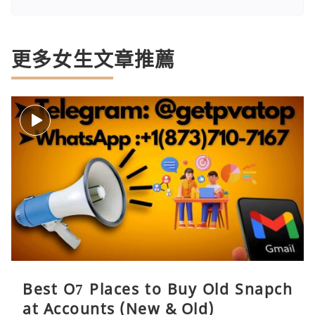
更多女生文章推薦
Best O7 Places to Buy Old Snapch
at Accounts (New & Old)