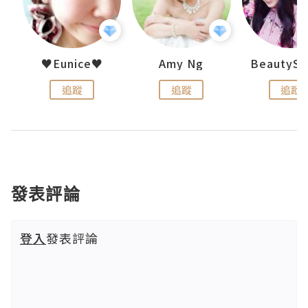
h 夏沫
♥Eunice♥
Amy Ng
追蹤
追蹤
追蹤
發表評論
登入
發表評論