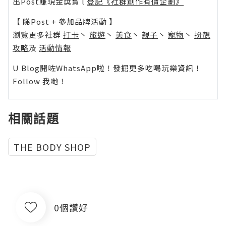
出Post賺現金獎賞 l
登記《社群創作有價企劃》
【 睇Post + 參加品牌活動 】
瀏覽更多社群
打卡
丶
旅遊
丶
美食
丶
親子
丶
寵物
丶
扮靚
攻略
及
活動情報
U Blog開咗WhatsApp啦！發掘更多吃喝玩樂資訊！
Follow 我哋
！
相關話題
THE BODY SHOP
0個讚好