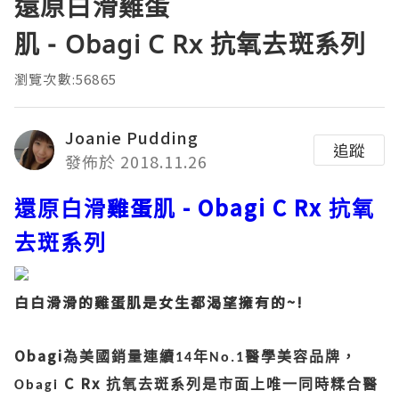
還原白滑雞蛋
肌 - Obagi C Rx 抗氧去斑系列
瀏覽次數:56865
Joanie Pudding
追蹤
發佈於 2018.11.26
雞蛋
- Obagi C Rx
還原白滑
肌
抗氧
去斑系列
白白滑滑的雞蛋肌是女生都渴望擁有的~!
Obagi
為美國銷量連續
年
醫學美容品牌，
14
No.1
C Rx
抗氧去斑系列是市面上唯一同時糅合醫
Obagi