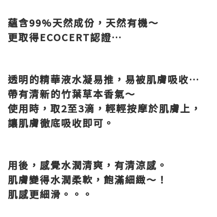
蘊含
99%
天然成份，天然有機～
更取得
ECOCERT
認證
…
透明的精華液水凝易推，易被肌膚吸收
…
帶有清新的竹葉草本香氣～
使用時，取
2
至
3
滴，輕輕按摩於肌膚上，
讓肌膚徹底吸收即可。
用後，感覺水潤清爽，有清涼感。
肌膚變得水潤柔軟，飽滿細緻～！
肌感更細滑。。。