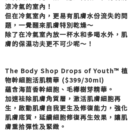
涼冷氣的室內！
但在冷氣室內，更易有肌膚水份流失的問
題，一覺醒來肌膚特別乾燥～
除了在冷氣室內放一杯水和多喝水外，肌
膚的保濕功夫更不可少呢～！
The Body Shop Drops of Youth
™
植
物幹細胞活肌精華
($399/30ml)
蘊含海茴香幹細胞、毛櫸樹芽精華。
加速袪除肌膚角質層，激活肌膚細胞再
生，啟動肌膚自我更生及修復能力，強化
肌膚底質，延續細胞修復再生效果，讓肌
膚重拾彈性及緊緻。