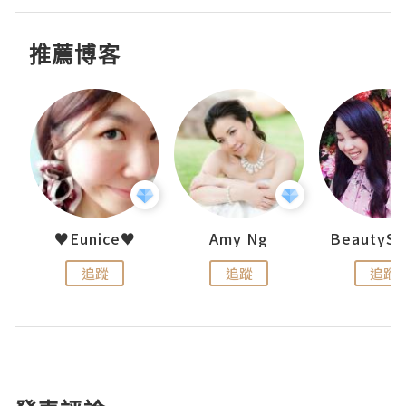
推薦博客
h 夏沫
♥Eunice♥
Amy Ng
追蹤
追蹤
追蹤