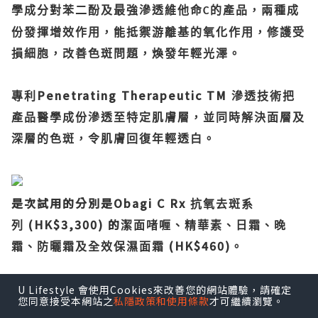
學成分對苯二酚及最強滲透維他命
的產品，兩種成
C
份發揮增效作用，能抵禦游離基的氧化作用，修護受
損細胞，改善色斑問題，煥發年輕光澤。
Penetrating Therapeutic TM
專利
滲透技術把
產品醫學成份滲透至特定肌膚層，並同時解決面層及
深層的色斑，令肌膚回復年輕透白。
是次試用的分別是Obagi C Rx
抗氧去斑系
(HK$3,300) 的
列
潔面啫喱、精華素、日霜、晚
(HK$460)
霜、防曬霜及全效保濕面霜
。
U Lifestyle 會使用Cookies來改善您的網站體驗，請確定
您同意接受本網站之
私隱政策和使用條款
才可繼續瀏覽。
Obagi C Rx
Cleansing Gel
抗氧去斑
潔面啫喱