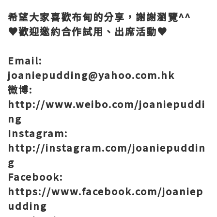
希望大家喜歡布甸的分享，謝謝瀏覽
^^
♥
歡迎邀約合作試用、出席活動
♥
Email:
joaniepudding@yahoo.com.hk
微博
:
http://www.weibo.com/joaniepuddi
ng
Instagram:
http://instagram.com/joaniepuddin
g
Facebook:
https://www.facebook.com/joaniep
udding