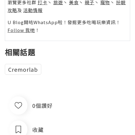
瀏覽更多社群
打卡
丶
旅遊
丶
美食
丶
親子
丶
寵物
丶
扮靚
攻略
及
活動情報
U Blog開咗WhatsApp啦！發掘更多吃喝玩樂資訊！
Follow 我哋
！
相關話題
Cremorlab
0個讚好
收藏