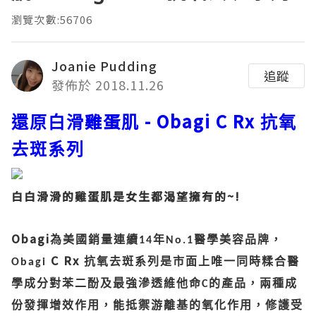
瀏覽次數:56706
Joanie Pudding
追蹤
發佈於 2018.11.26
雞蛋
- Obagi C Rx
還原白滑
肌
抗氧
去斑系列
白白滑滑的雞蛋肌是女生都渴望擁有的~!
Obagi
為美國銷量連續
年
醫學美容品牌，
14
No.1
C Rx
抗氧去斑系列是市面上唯一同時糅合醫
Obagi
學成分對苯二酚及最強滲透維他命
的產品，兩種成
C
份發揮增效作用，能抵禦游離基的氧化作用，修護受