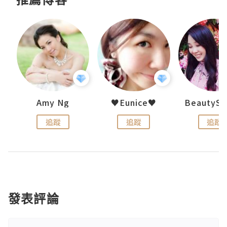
h 夏沫
Amy Ng
♥Eunice♥
追蹤
追蹤
追蹤
發表評論