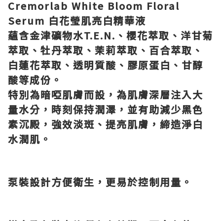
Cremorlab White Bloom Floral
Serum
白花瑩肌亮白精華液
蘊含金津礦物水
T.E.N.
、櫻花萃取、洋甘菊
萃取、牡丹萃取、茉莉萃取、百合萃取、
白蓮花萃取、透明質酸、膠原蛋白、甘醇
酸等成份。
特別為暗啞肌膚而設，為肌膚深層注入大
量水分，時刻保持潤澤，並有助減少黑色
素沉殿，強效淡斑、提亮肌膚，締造淨白
水潤肌。
泵裝設計方便衛生，更易於控制用量。