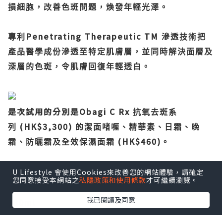
損細胞，改善色斑問題，煥發年輕光澤。
Penetrating Therapeutic TM
專利
滲透技術把
產品醫學成份滲透至特定肌膚層，並同時解決面層及
深層的色斑，令肌膚回復年輕透白。
是次試用的分別是Obagi C Rx
抗氧去斑系
(HK$3,300) 的
列
潔面啫喱、精華素、日霜、晚
(HK$460)
霜、防曬霜及全效保濕面霜
。
U Lifestyle 會使用Cookies來改善您的網站體驗，請確定
您同意接受本網站之
私隱政策和使用條款
才可繼續瀏覽。
Obagi C Rx
Cleansing Gel
抗氧去斑
潔面啫喱
我已閱讀及同意
180ml
L-
蘊含
抗壞血酸、蘆薈精華、紫花苜蓿精華、琉璃苣