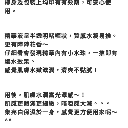
樽身及包裝上均印有有效期，可安心使
用。
精華液呈半透明啫喱狀，質感水凝易推。
更有陣陣花香～
仔細看會發現精華內有小水珠，一推即有
爆水效果。
感覺肌膚水嫩滋潤，清爽不黏膩！
用後，肌膚水潤富光澤感～！
肌感更飽滿更細緻，暗啞感大減。。。
集亮白保濕於一身，感覺更方便用家呢～
^^