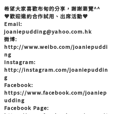
希望大家喜歡布甸的分享，謝謝瀏覽
^^
♥
歡迎邀約合作試用、出席活動
♥
Email:
joaniepudding@yahoo.com.hk
微博
:
http://www.weibo.com/joaniepuddi
ng
Instagram:
http://instagram.com/joaniepuddin
g
Facebook:
https://www.facebook.com/joaniep
udding
Facebook Page: