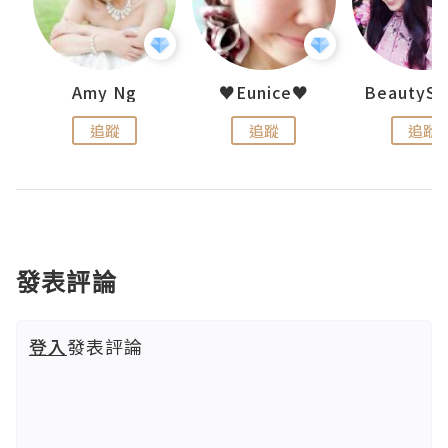
h 夏沫
Amy Ng
♥Eunice♥
追蹤
追蹤
追蹤
發表評論
登入
發表評論