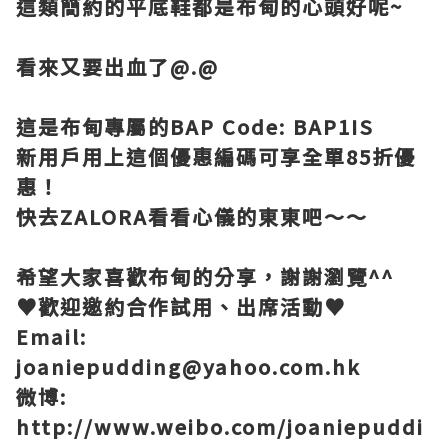
這類簡約的平底鞋都是布甸的心頭好呢
~
看來又要出血了
@.@
這是布甸專屬的
BAP Code: BAP1IS
新用戶用上這個優惠編碼可享全單
85
折優
惠！
快去
ZALORA
看看心儀的東東吧～～
希望大家喜歡布甸的分享，謝謝瀏覽
^^
♥
歡迎邀約合作試用、出席活動
♥
Email:
joaniepudding@yahoo.com.hk
微博
:
http://www.weibo.com/joaniepuddi