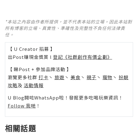
*本站之內容由作者所提供，並不代表本站的立場。因此本站對
所有博客的立場、真實性、準確性及完整性不負任何法律責
任。
【 U Creator 招募 】
出Post賺現金獎賞 l
登記《社群創作有價企劃》
【 睇Post + 參加品牌活動 】
瀏覽更多社群
打卡
丶
旅遊
丶
美食
丶
親子
丶
寵物
丶
扮靚
攻略
及
活動情報
U Blog開咗WhatsApp啦！發掘更多吃喝玩樂資訊！
Follow 我哋
！
相關話題