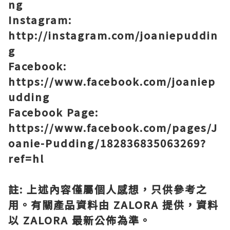
ng
Instagram:
http://instagram.com/joaniepuddin
g
Facebook:
https://www.facebook.com/joaniep
udding
Facebook Page:
https://www.facebook.com/pages/J
oanie-Pudding/182836835063269?
ref=hl
註
:
上述內容僅屬個人感想，只供參考之
用。有關產品資料由
ZALORA
提供，資料
以
ZALORA
最新公佈為準。