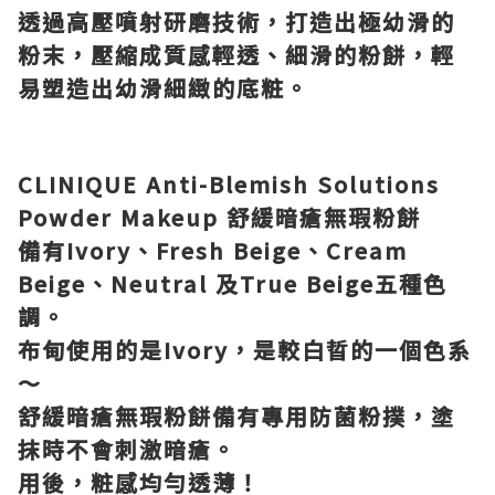
透過高壓噴射研磨技術，打造出極幼滑的
粉末，壓縮成質感輕透、細滑的粉餅，輕
易塑造出幼滑細緻的底粧。
CLINIQUE Anti-Blemish Solutions
Powder Makeup
舒緩暗瘡無瑕粉餅
備有
Ivory
、
Fresh Beige
、
Cream
Beige
、
Neutral
及
True Beige
五種色
調。
布甸使用的是
Ivory
，是較白晢的一個色系
～
舒緩暗瘡無瑕粉餅備有專用防菌粉撲，塗
抹時不會刺激暗瘡。
用後，粧感均勻透薄！