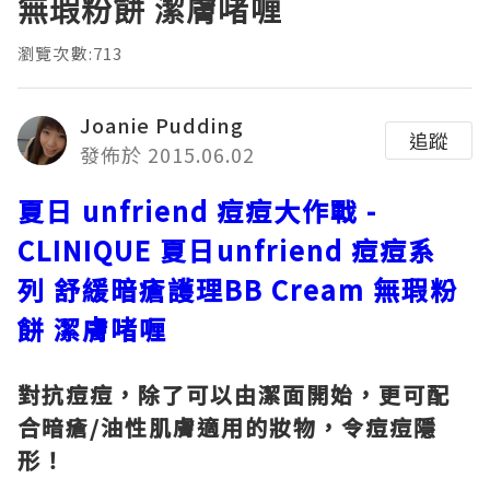
無瑕粉餅 潔膚啫喱
瀏覽次數:713
Joanie Pudding
追蹤
發佈於 2015.06.02
夏日
unfriend
痘痘大作戰
-
CLINIQUE
夏日
unfriend
痘痘系
列
舒緩暗瘡護理
BB Cream
無瑕粉
餅
潔膚啫喱
對抗痘痘，除了可以由潔面開始，更可配
合暗瘡
/
油性肌膚適用的妝物，令痘痘隱
形！