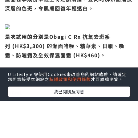
深層的色斑，令肌膚回復年輕透白。
是次試用的分別是Obagi C Rx
抗氧去斑系
(HK$3,300) 的
列
潔面啫喱、精華素、日霜、晚
(HK$460)
霜、防曬霜及全效保濕面霜
。
U Lifestyle 會使用Cookies來改善您的網站體驗，請確定
您同意接受本網站之
私隱政策和使用條款
才可繼續瀏覽。
Obagi C Rx
Cleansing Gel
抗氧去斑
潔面啫喱
我已閱讀及同意
180ml
L-
蘊含
抗壞血酸、蘆薈精華、紫花苜蓿精華、琉璃苣
精華、洋甘菊精華。
...
溫和清潔肌膚