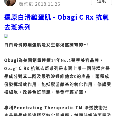
追蹤
發佈於 2018.11.26
雞蛋
- Obagi C Rx
還原白滑
肌
抗氧
去斑系列
白白滑滑的雞蛋肌是女生都渴望擁有的~!
Obagi
為美國銷量連續
年
醫學美容品牌，
14
No.1
C Rx
抗氧去斑系列是市面上唯一同時糅合醫
Obagi
學成分對苯二酚及最強滲透維他命
的產品，兩種成
C
份發揮增效作用，能抵禦游離基的氧化作用，修護受
損細胞，改善色斑問題，煥發年輕光澤。
Penetrating Therapeutic TM
專利
滲透技術把
產品醫學成份滲透至特定肌膚層，並同時解決面層及