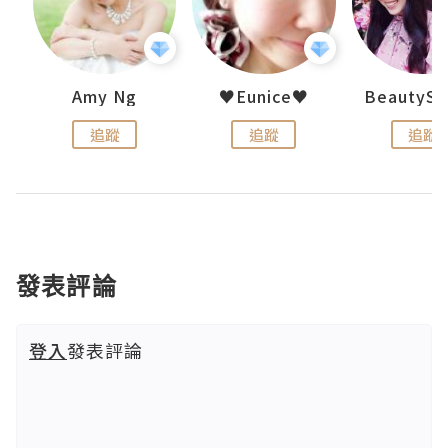
h 夏沫
Amy Ng
♥Eunice♥
追蹤
追蹤
追蹤
發表評論
登入
發表評論