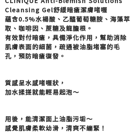
CLINIQUE Anti-Blemish Solutions
Cleansing Gel
舒緩暗瘡潔膚啫喱
蘊含
0.5%
水楊酸、乙醯葡萄糖胺、海藻萃
取、咖啡因、蔗糖及龍膽根。
有效對付暗瘡，具備淨化作用，幫助消除
肌膚表面的細菌，疏通被油脂堵塞的毛
孔，預防暗瘡復發。
質感呈水感啫喱狀，
加水揉搓就能輕易起泡～
用後，能清潔面上油脂污垢～
感覺肌膚柔軟幼滑，清爽不繃緊！