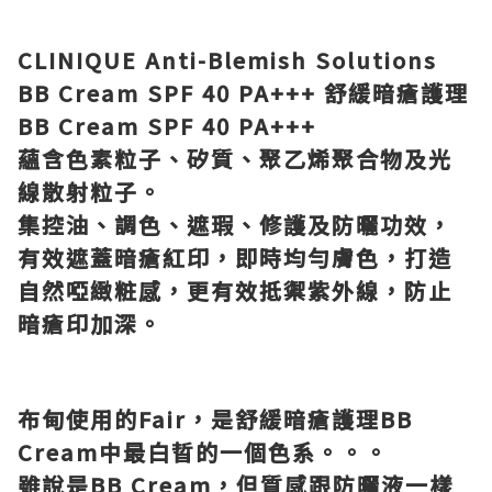
CLINIQUE Anti-Blemish Solutions
BB Cream SPF 40 PA+++
舒緩暗瘡護理
BB Cream SPF 40 PA+++
蘊含色素粒子、矽質、聚乙烯聚合物及光
線散射粒子。
集控油、調色、遮瑕、修護及防曬功效，
有效遮蓋暗瘡紅印，即時均勻膚色，打造
自然啞緻粧感，更有效抵禦紫外線，防止
暗瘡印加深。
布甸使用的
Fair
，是舒緩暗瘡護理
BB
Cream
中最白晢的一個色系。。。
雖說是
BB Cream
，但質感跟防曬液一樣