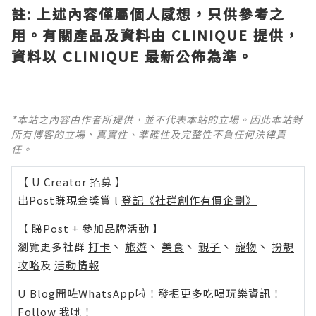
註
:
上述內容僅屬個人感想，只供參考之
用。有關產品及資料由
CLINIQUE
提供，
資料以
CLINIQUE
最新公佈為準。
*本站之內容由作者所提供，並不代表本站的立場。因此本站對
所有博客的立場、真實性、準確性及完整性不負任何法律責
任。
【 U Creator 招募 】
出Post賺現金獎賞 l
登記《社群創作有價企劃》
【 睇Post + 參加品牌活動 】
瀏覽更多社群
打卡
丶
旅遊
丶
美食
丶
親子
丶
寵物
丶
扮靚
攻略
及
活動情報
U Blog開咗WhatsApp啦！發掘更多吃喝玩樂資訊！
Follow 我哋
！