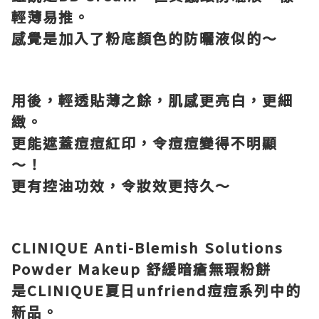
輕薄易推。
感覺是加入了粉底顏色的防曬液似的～
用後，輕透貼薄之餘，肌感更亮白，更細
緻。
更能遮蓋痘痘紅印，令痘痘變得不明顯
～！
更有控油功效，令妝效更持久～
CLINIQUE Anti-Blemish Solutions
Powder Makeup
舒緩暗瘡無瑕粉餅
是
CLINIQUE
夏日
unfriend
痘痘系列中的
新品。