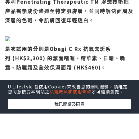
Penetrating Therapeutic TM
專利
滲透技術把
產品醫學成份滲透至特定肌膚層，並同時解決面層及
深層的色斑，令肌膚回復年輕透白。
是次試用的分別是Obagi C Rx
抗氧去斑系
(HK$3,300) 的
列
潔面啫喱、精華素、日霜、晚
(HK$460)
霜、防曬霜及全效保濕面霜
。
U Lifestyle 會使用Cookies來改善您的網站體驗，請確定
您同意接受本網站之
私隱政策和使用條款
才可繼續瀏覽。
Obagi C Rx
Cleansing Gel
抗氧去斑
潔面啫喱
我已閱讀及同意
180ml
L-
蘊含
抗壞血酸、蘆薈精華、紫花苜蓿精華、琉璃苣
精華、洋甘菊精華。
...
溫和清潔肌膚