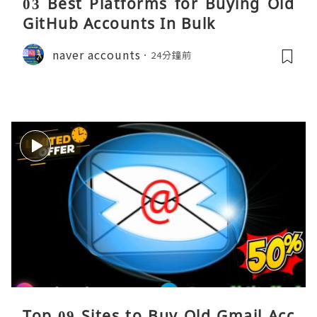
03 Best Platforms for Buying Old
GitHub Accounts In Bulk
naver accounts
24分鐘前
Top 09 Sites to Buy Old Gmail Acc