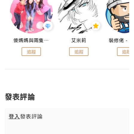
點滴
儍媽媽與兩隻小魔怪之家
艾米莉
追蹤
追蹤
追蹤
發表評論
登入
發表評論