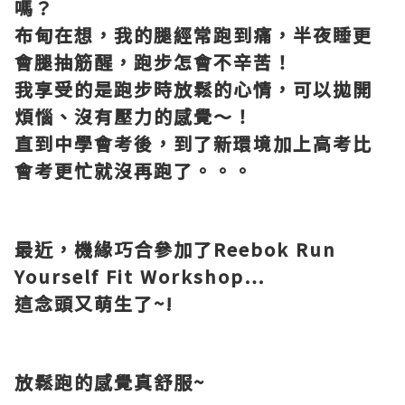
嗎？
布甸在想，我的腿經常跑到痛，半夜睡更
會腿抽筋醒，跑步怎會不辛苦！
我享受的是跑步時放鬆的心情，可以拋開
煩惱、沒有壓力的感覺～！
直到中學會考後，到了新環境加上高考比
會考更忙就沒再跑了。。。
最近，機緣巧合參加了
Reebok Run
Yourself Fit Workshop…
這念頭又萌生了
~!
放鬆跑的感覺真舒服
~