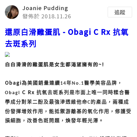
Joanie Pudding
追蹤
發佈於 2018.11.26
雞蛋
- Obagi C Rx
還原白滑
肌
抗氧
去斑系列
白白滑滑的雞蛋肌是女生都渴望擁有的~!
Obagi
為美國銷量連續
年
醫學美容品牌，
14
No.1
C Rx
抗氧去斑系列是市面上唯一同時糅合醫
Obagi
學成分對苯二酚及最強滲透維他命
的產品，兩種成
C
份發揮增效作用，能抵禦游離基的氧化作用，修護受
損細胞，改善色斑問題，煥發年輕光澤。