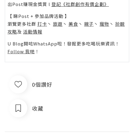
出Post賺現金獎賞 l
登記《社群創作有價企劃》
【 睇Post + 參加品牌活動 】
瀏覽更多社群
打卡
丶
旅遊
丶
美食
丶
親子
丶
寵物
丶
扮靚
攻略
及
活動情報
U Blog開咗WhatsApp啦！發掘更多吃喝玩樂資訊！
Follow 我哋
！
0個讚好
收藏