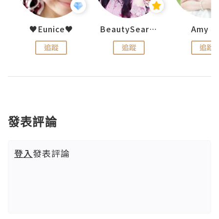
h 夏沫
♥Eunice♥
BeautySearch
Amy N
追蹤
追蹤
追蹤
發表評論
登入
發表評論