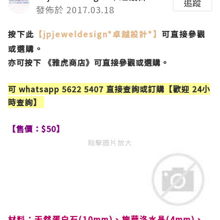
追蹤
發佈於 2017.03.18
按下此
【jpjeweldesign*卓越設計*
】
可直接
參觀
或選購。
亦可按下 《
雅虎商店
》可直接
參觀或選購。
可 whatsapp 5622 5407 直接查詢或訂購【歡迎 24小
時查詢】
【售價：$50】
點擊圖片放大
材料：天然蛋白石(10mm)、施華洛水晶(4mm)、