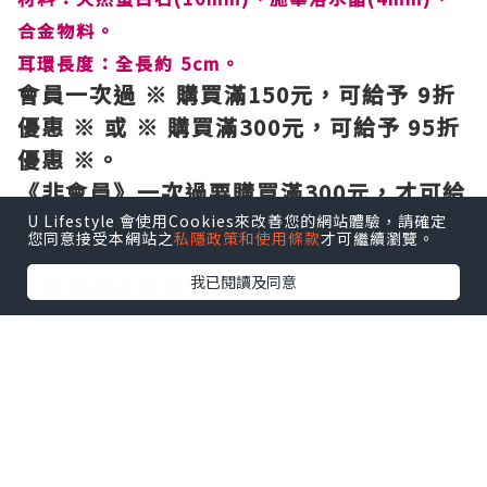
合金物料
。
耳環長度：全長約 5cm。
會員一次過
※ 購買滿150元，可給予 9折
優惠
※
或
※
購買滿300元，可給予
95折
優惠
※。
《非會員》一次過要購買滿300元，才可給
予95折優惠 或
購買滿5
00
元，才可給予
9
U Lifestyle 會使用Cookies來改善您的網站體驗，請確定
您同意接受本網站之
私隱政策和使用條款
才可繼續瀏覽。
折優惠
我已閱讀及同意
購買前請先注意如下事項：-
1) 天然晶石一般有天然石紋、雲霧、雜
質、礦痕、冰紋等等【除非是精挑萬選出
來極有級數的品種，但價格非一般的，正
是一分錢一分貨！】，否則都皆為正常現
象。
2) 本店所有自設計的飾物都是由實物所拍