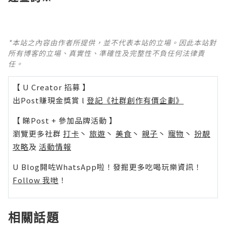
*本站之內容由作者所提供，並不代表本站的立場。因此本站對
所有博客的立場、真實性、準確性及完整性不負任何法律責
任。
【 U Creator 招募 】
出Post賺現金獎賞 l
登記《社群創作有價企劃》
【 睇Post + 參加品牌活動 】
瀏覽更多社群
打卡
丶
旅遊
丶
美食
丶
親子
丶
寵物
丶
扮靚
攻略
及
活動情報
U Blog開咗WhatsApp啦！發掘更多吃喝玩樂資訊！
Follow 我哋
！
相關話題