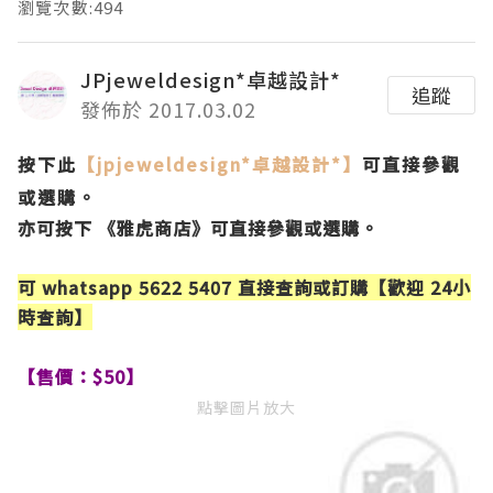
瀏覽次數:494
JPjeweldesign*卓越設計*
追蹤
發佈於 2017.03.02
按下此
【jpjeweldesign*卓越設計*
】
可直接
參觀
或選購。
亦可按下 《
雅虎商店
》可直接
參觀或選購。
可 whatsapp 5622 5407 直接查詢或訂購【歡迎 24小
時查詢】
【售價：$50】
點擊圖片放大