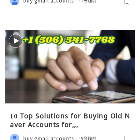
buy gmail accounts
32分鐘前
10 Top Solutions for Buying Old N
aver Accounts for,,,
buy gmail accounts
45分鐘前