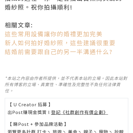
婚紗照。祝你拍攝順利!
相關文章:
這些常用設備讓你的婚禮更加完美
新人如何拍好婚紗照，這些建議很重要
結婚前需要跟自己的另一半溝通什么?
*本站之內容由作者所提供，並不代表本站的立場。因此本站對
所有博客的立場、真實性、準確性及完整性不負任何法律責
任。
【 U Creator 招募 】
出Post賺現金獎賞 l
登記《社群創作有價企劃》
【 睇Post + 參加品牌活動 】
瀏覽更多社群
打卡
丶
旅遊
丶
美食
丶
親子
丶
寵物
丶
扮靚