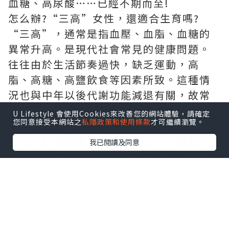
血糖、高尿酸……已經不期而至!
怎么辦?“三高”女性，還適合生育嗎?
“三高”，通常是指血壓、血脂、血糖的
異常升高。是現代社會常見的健康問題。
往往由於生活節奏過快，缺乏運動，高
脂、高糖、高鹽飲食等因素所致。這種情
況也與中年以後代謝功能減退有關，故常
見於中老年人。近年由於網購的盛行，更
U Lifestyle 會使用Cookies來改善您的網站體驗，請確定
您同意接受本網站之
私隱政策和使用條款
才可繼續瀏覽。
多人埋頭職場或安坐家中，靠快餐度日，
不良的飲食結構、日趨減少的戶外運動，
我已閱讀及同意
深圳落仔
使得“三高”趨於年輕化，而且
代謝性“三高”——高血脂、高血糖和高尿
酸，更常見於80後、90後的育齡期人群。
“三高”確實會給生育帶來一定的風險：
孕前高血壓、糖尿病、高脂血症都會使妊