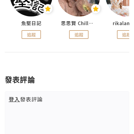
urnal
魚堅日記
思思賢 ChillMyBabe
rikala
追蹤
追蹤
追蹤
發表評論
登入
發表評論