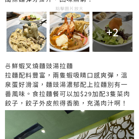
點擊圖片放大
+2
🍜鮮蝦叉燒麵豉湯拉麵
拉麵配料豐富，兩隻蝦吸睛口感爽彈，溫
泉蛋好滑溜，麵豉湯濃郁配上拉麵別有一
番風味。食拉麵餐可以加$29加配3隻菜肉
餃子，餃子外皮煎得香脆，充滿肉汁啊！