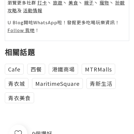
瀏覽更多社群
打卡
丶
旅遊
丶
美食
丶
親子
丶
寵物
丶
扮靚
攻略
及
活動情報
U Blog開咗WhatsApp啦！發掘更多吃喝玩樂資訊！
Follow 我哋
！
相關話題
Cafe
西餐
港鐵商場
MTRMalls
青衣城
MaritimeSquare
青新生活
青衣美食
0個讚好