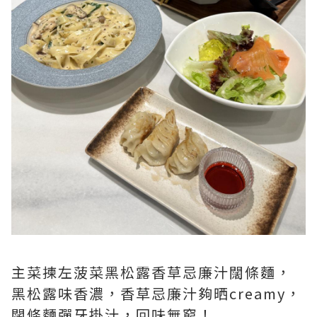
主菜揀左菠菜黑松露香草忌廉汁闊條麵，
黑松露味香濃，香草忌廉汁夠晒creamy，
闊條麵彈牙掛汁，回味無窮！