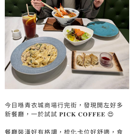
今日喺青衣城商場行完街，發現開左好多
新餐廳，一於試試 𝐏𝐈𝐂𝐊 𝐂𝐎𝐅𝐅𝐄𝐄 😍
餐廳裝潢好有格調，梳化卡位好舒適，食