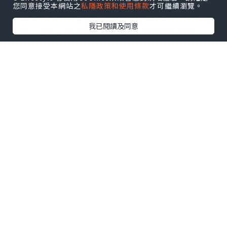
您同意接受本網站之
私隱政策和使用條款
才可繼續瀏覽。
呢間位於旺角新開嘅上樓日式料理店，以
我已閱讀及同意
達摩主題日式餐廳🇯🇵日系風格裝修🤩 一
入門口已經非常驚喜😍 設有達摩神台及牆
外街景打卡一流📸 食飽可以抽達摩小禮品
留記念🎁 分分鐘可以抽到日本🇯🇵機票㗎
✈️😱 最後記得寫埋願望卡掛門口許願🎋
🦞達摩天丼