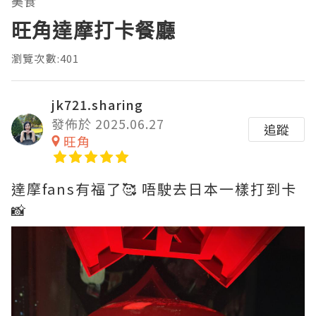
美食
旺角達摩打卡餐廳
瀏覽次數:401
jk721.sharing
發佈於 2025.06.27
追蹤
旺角
達摩fans有福了🥰 唔駛去日本一樣打到卡
📸