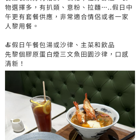
物選擇多，有扒類、意粉、拉麵…..假日中
午更有套餐供應，非常適合情侶或者一家
人黎用餐。
🍝假日午餐包湯或沙律、主菜和飲品
先黎個膠原蛋白煙三文魚田園沙律，口感
清新！