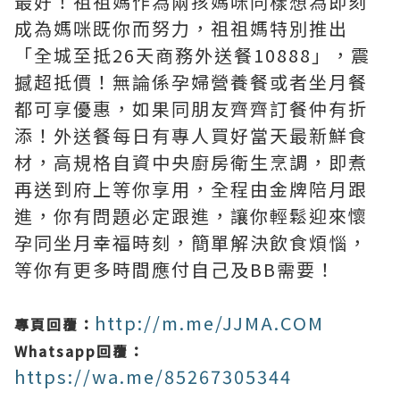
最好！祖祖媽作為兩孩媽咪同樣想為即刻
成為媽咪既你而努力，祖祖媽特別推出
「全城至抵26天商務外送餐10888」，震
撼超抵價！無論係孕婦營養餐或者坐月餐
都可享優惠，如果同朋友齊齊訂餐仲有折
添！外送餐每日有專人買好當天最新鮮食
材，高規格自資中央廚房衛生烹調，即煮
再送到府上等你享用，全程由金牌陪月跟
進，你有問題必定跟進，讓你輕鬆迎來懷
孕同坐月幸福時刻，簡單解決飲食煩惱，
等你有更多時間應付自己及BB需要！
http://m.me/JJMA.COM
專頁回覆：
Whatsapp回覆：
https://wa.me/85267305344