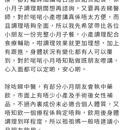
小月子調理期間想再諮詢，又要再去睇醫
師，對於啱啱小產嚟講真係唔太方便，而
且調理唔夠全面，所以我先希望帶比各位
小朋友一份完整小月子餐，小產調理配合
食療輔助，咁調理效果就更加理想，加上
有跟進，身體狀況有變化都有人可以覆
到，對於啱啱小月唔知點做既朋友嚟講，
心入面都可以定啲，安心啲。
除咗睇中醫，有部分小月朋友會執中藥
飲，市面上有唔少小產及手術後女性補
品，不過內裏成份未必適合個人體質，又
唔知飲一個療程係夠定唔夠，飲用後身體
調理到咩程度，所以祖祖媽一般唔建議小
月朋友飲用。