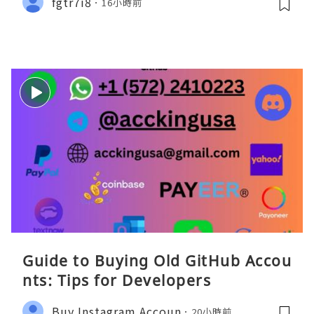
fgtr7i8
16小時前
Guide to Buying Old GitHub Accou
nts: Tips for Developers
Buy Instagram Accoun
20小時前