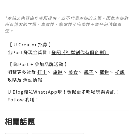
*本站之內容由作者所提供，並不代表本站的立場。因此本站對
所有博客的立場、真實性、準確性及完整性不負任何法律責
任。
【 U Creator 招募 】
出Post賺現金獎賞 l
登記《社群創作有價企劃》
【 睇Post + 參加品牌活動 】
瀏覽更多社群
打卡
丶
旅遊
丶
美食
丶
親子
丶
寵物
丶
扮靚
攻略
及
活動情報
U Blog開咗WhatsApp啦！發掘更多吃喝玩樂資訊！
Follow 我哋
！
相關話題