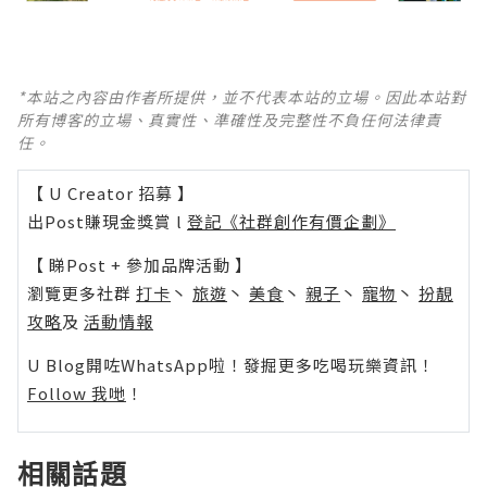
*本站之內容由作者所提供，並不代表本站的立場。因此本站對
所有博客的立場、真實性、準確性及完整性不負任何法律責
任。
【 U Creator 招募 】
出Post賺現金獎賞 l
登記《社群創作有價企劃》
【 睇Post + 參加品牌活動 】
瀏覽更多社群
打卡
丶
旅遊
丶
美食
丶
親子
丶
寵物
丶
扮靚
攻略
及
活動情報
U Blog開咗WhatsApp啦！發掘更多吃喝玩樂資訊！
Follow 我哋
！
相關話題