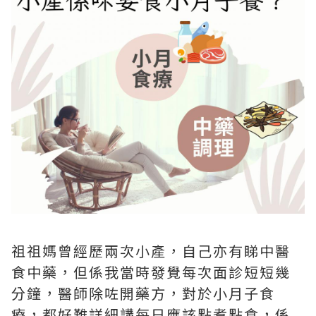
祖祖媽曾經歷兩次小產，自己亦有睇中醫
食中藥，但係我當時發覺每次面診短短幾
分鐘，醫師除咗開藥方，對於小月子食
療，都好難詳細講每日應該點煮點食，係