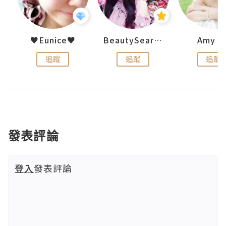
h 夏沫
♥Eunice♥
BeautySearch
Amy N
追蹤
追蹤
追蹤
發表評論
登入
發表評論