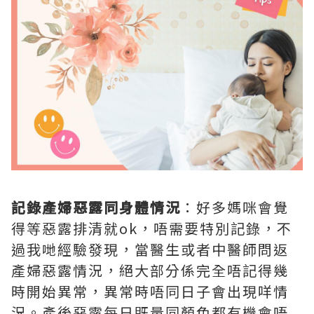
記錄產婦惡露同身體情況
：好多媽咪會覺
得等惡露排清就ok，唔需要特別記錄，不
過我哋經驗發現，當醫生或者中醫師問返
產婦惡露情況，絕大部分係完全唔記得幾
時開始異常，異常時唔同日子會出現咩情
況。產後惡露每日既量同顏色都有機會唔