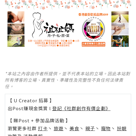
*本站之內容由作者所提供，並不代表本站的立場。因此本站對
所有博客的立場、真實性、準確性及完整性不負任何法律責
任。
【 U Creator 招募 】
出Post賺現金獎賞 l
登記《社群創作有價企劃》
【 睇Post + 參加品牌活動 】
瀏覽更多社群
打卡
丶
旅遊
丶
美食
丶
親子
丶
寵物
丶
扮靚