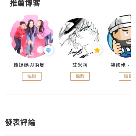
推薦博客
點滴
儍媽媽與兩隻小魔怪之家
艾米莉
追蹤
追蹤
追蹤
發表評論