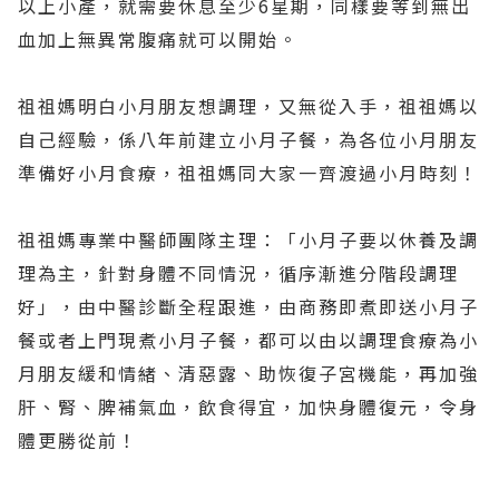
以上小產，就需要休息至少6星期，同樣要等到無出
血加上無異常腹痛就可以開始。
祖祖媽明白小月朋友想調理，又無從入手，祖祖媽以
自己經驗，係八年前建立小月子餐，為各位小月朋友
準備好小月食療，祖祖媽同大家一齊渡過小月時刻！
祖祖媽專業中醫師團隊主理：「小月子要以休養及調
理為主，針對身體不同情況，循序漸進分階段調理
好」，由中醫診斷全程跟進，由商務即煮即送小月子
餐或者上門現煮小月子餐，都可以由以調理食療為小
月朋友緩和情緒、清惡露、助恢復子宮機能，再加強
肝、腎、脾補氣血，飲食得宜，加快身體復元，令身
體更勝從前！