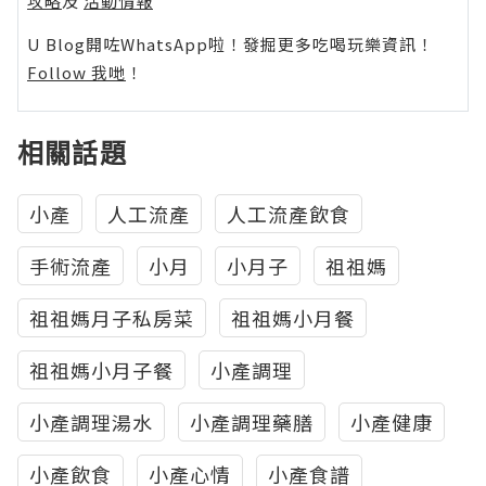
攻略
及
活動情報
U Blog開咗WhatsApp啦！發掘更多吃喝玩樂資訊！
Follow 我哋
！
相關話題
小產
人工流產
人工流產飲食
手術流產
小月
小月子
祖祖媽
祖祖媽月子私房菜
祖祖媽小月餐
祖祖媽小月子餐
小產調理
小產調理湯水
小產調理藥膳
小產健康
小產飲食
小產心情
小產食譜