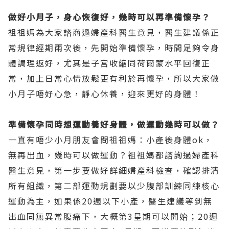
做好小月子，身心恢復好，幾時可以再準備懷孕？
祖祖媽為大家諮商過婦產科醫生意見，醫生建議係正
常規律經期兩次後，先開始準備懷孕，時間足夠令身
體調理返好，尤其是子宮收縮同荷爾蒙水平回復正
常，加上日常心情放鬆更有利於再懷孕，所以大家做
小月子唔好心急，靜心休養，迎來更好的身體！
準備懷孕同時想運動養好身體，做運動幾時可以做？
一直有唔少小月朋友會問祖祖媽：小產後身體ok，
無再出血，幾時可以做運動？祖祖媽都諮詢過婦產科
醫生意見，第一步要做好詳細婦產科檢查，確認排清
所有組織，第二部運動規劃要以少腹部訓練同練核心
運動為主，如果係20週以下小產，醫生建議等到無
出血同無異常腹痛下，大概第3星期可以開始；20週