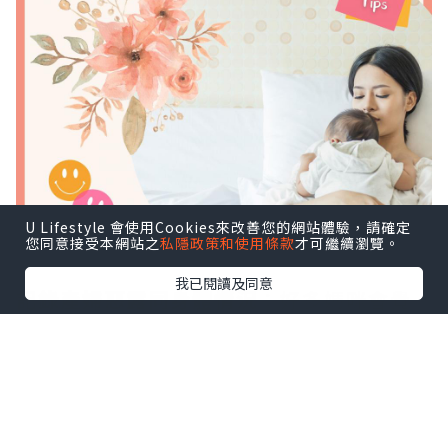
U Lifestyle 會使用Cookies來改善您的網站體驗，請確定
您同意接受本網站之
私隱政策和使用條款
才可繼續瀏覽。
我已閱讀及同意
記錄產婦惡露同身體情況
：好多媽咪會覺
得等惡露排清就ok，唔需要特別記錄，不
過我哋經驗發現，當醫生或者中醫師問返
產婦惡露情況，絕大部分係完全唔記得幾
時開始異常，異常時唔同日子會出現咩情