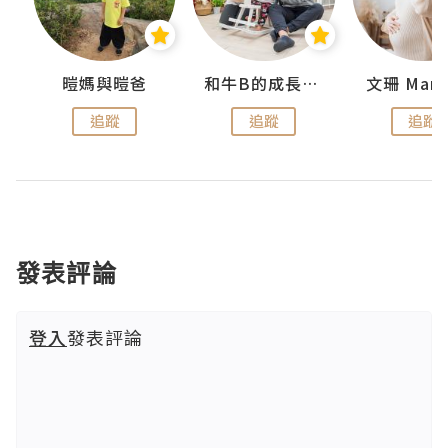
 Swan
暟媽與暟爸
和牛B的成長日記
文珊 ManS
追蹤
追蹤
追蹤
發表評論
登入
發表評論