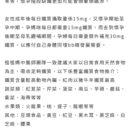
等等，懷孕階段缺鐵更加可能會頭暈頭痛添。
女性成年後每日鐵質攝取量係15mg，又懷孕開始至
孕中期，孕媽咪每日都需要15mg鐵質，而去到懷孕
後期至母乳餵哺期間，孕婦每日需要額外補充30mg
鐵質，以應付自己身體同埋bb嘅發展需要。
祖祖媽中醫師團隊一致建議大家以日常食用天然食物
為主，吸收足夠鐵質，以下係豐富鐵質食物推介：
鐵質含量較高動物內臟、紅肉以豬牛羊鐵質最高
蔬菜類：紅莧菜、芹菜、菠菜、南瓜、芋頭、蘑菇、
紫菜、海帶等等
水果類：火龍果、桃、提子、龍眼等等
其他：豆類食品、黃豆、紅豆、黑木耳、黑芝麻、白
芝麻、腰果