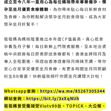
成立至今八年一直用心為每位媽咪帶來專業備孕、懷
孕至坐月優質食療體驗
，為你帶來貼心每日新鮮食材
及食療，為你輕鬆解決懷孕坐月飲食煩惱，成為大家
懷孕坐月好幫手！
祖祖媽為媽咪隆重推出本年度CP值最高，真心抵食
孕養及月子餐！每日新鮮上門現煮服務，至本地合資
格中央廚房每日即煮即送食療都有！香港金牌陪月及
專人全程跟進，保證由香港證書陪月姨姨烹調，等你
安心在家享受優質坐月食療，有更多時間坐月同照顧
初生BB需要！快啲搵我傾吓你既坐月調理大計啦！
Whatsapp查詢：
https://wa.me/85267305344
網站查詢：
https://bit.ly/3xXqNUh
祖祖媽曾受邀接受Viutv99台，TOPICK、大公報、