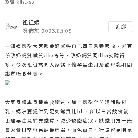
瀏覽次數:292
祖祖媽
追蹤
發佈於 2023.05.08
一知道懷孕大家都會好緊張自己每日營養吸收，尤其
係孕婦鈣質鐵質dha等等，孕婦鈣質同dha就聽得
多，今次祖祖媽同大家講下懷孕至坐月及餵母乳期間
鐵質吸收營養。
大家身體本身都需要鐵質，加上懷孕至分娩到餵母
乳，媽咪要提供到足夠鐵質比bb，所以日常飲食就
更加要注意補充鐵質，減少缺鐵症狀，缺鐵朋友一般
會感覺日常容易疲倦虛弱，面色蒼白，行路容易喘氣