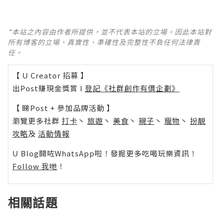
*本站之內容由作者所提供，並不代表本站的立場。因此本站對
所有博客的立場、真實性、準確性及完整性不負任何法律責
任。
【 U Creator 招募 】
出Post賺現金獎賞 l
登記《社群創作有價企劃》
【 睇Post + 參加品牌活動 】
瀏覽更多社群
打卡
丶
旅遊
丶
美食
丶
親子
丶
寵物
丶
扮靚
攻略
及
活動情報
U Blog開咗WhatsApp啦！發掘更多吃喝玩樂資訊！
Follow 我哋
！
相關話題