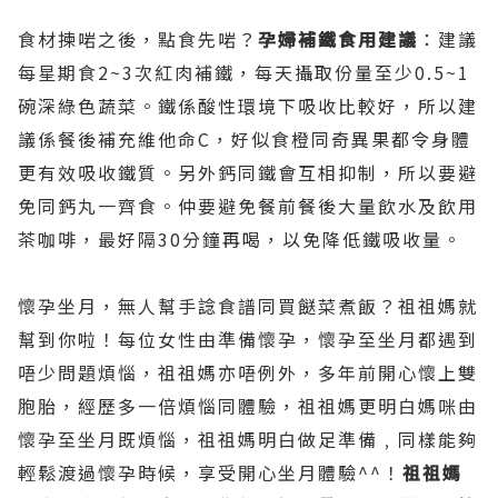
食材揀啱之後，點食先啱？
孕婦補鐵食用建議
：建議
每星期食2~3次紅肉補鐵，每天攝取份量至少0.5~1
碗深綠色蔬菜。鐵係酸性環境下吸收比較好，所以建
議係餐後補充維他命C，好似食橙同奇異果都令身體
更有效吸收鐵質。另外鈣同鐵會互相抑制，所以要避
免同鈣丸一齊食。仲要避免餐前餐後大量飲水及飲用
茶咖啡，最好隔30分鐘再喝，以免降低鐵吸收量。
懷孕坐月，無人幫手諗食譜同買餸菜煮飯？祖祖媽就
幫到你啦！每位女性由準備懷孕，懷孕至坐月都遇到
唔少問題煩惱，祖祖媽亦唔例外，多年前開心懷上雙
胞胎，經歷多一倍煩惱同體驗，祖祖媽更明白媽咪由
懷孕至坐月既煩惱，祖祖媽明白做足準備﹐同樣能夠
輕鬆渡過懷孕時候，享受開心坐月體驗^^！
祖祖媽