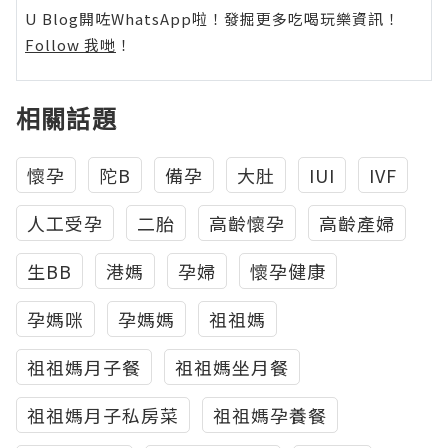
U Blog開咗WhatsApp啦！發掘更多吃喝玩樂資訊！
Follow 我哋
！
相關話題
懷孕
陀B
備孕
大肚
IUI
IVF
人工受孕
二胎
高齡懷孕
高齡產婦
生BB
港媽
孕婦
懷孕健康
孕媽咪
孕媽媽
祖祖媽
祖祖媽月子餐
祖祖媽坐月餐
祖祖媽月子私房菜
祖祖媽孕養餐