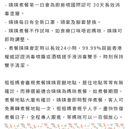
- 姨姨煮餐第一日會為廚房噴國際認可 30天長效消
毒塗層。
- 姨姨每日有全新口罩、頭套及腳套替換。
- 姨姨煮餐不作試味，如食療口味唔岩媽咪，姨姨可
即時調整。
- 煮餐姨姨會定時以長效24小時，99.99%殺菌香港
權威認證消毒噴霧或酒精搓手液消毒雙手，時刻保持
雙手清潔。
祖祖媽會審視煮餐姨姨買餸地點，居住地點等等有無
確診，而揀選最適合姨姨為媽咪煮餐，如煮餐期間，
煮餐地點大廈有確診，姨姨會即時暫停煮餐，客人可
免費轉煮餐地點一次，祖祖媽會視乎人手，盡快恢復
煮餐日子，全程專人跟進，等媽咪可以一百個放心。