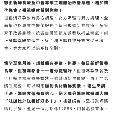
想由新鮮食療及中醫專業主理開始改善身體，增加懷
孕機會？祖祖媽就幫到你啦！
祖祖媽好孕餐有男方調理、女方調理同雙方調理，全
面幫你以專業中醫師服務至每日現煮新鮮食療，多管
齊下改善身體，按各自體質補充營養以補益精氣，糾
正身體陰陽的偏差，從而增強體質提升雙方受孕機
會，等大家可以快啲好孕到^^！
懷孕至坐月後，想繼續有專業、無憂、每日新鮮營養
食療，祖祖媽都會一一幫你處理好！
祖祖媽孕養餐及
坐月餐同樣有煮餐姨姨一條龍係朝早買餸，再上門為
媽咪煮餐，可以親眼
睇到食材新鮮質素 + 衛生烹調
手法，媽咪食落先有信心，絕大部分媽咪試過都大讚
「味道比外送餐好好多！」，
祖祖媽疫市至抵幫輕媽
媽月子餐，煮足一個月都係12888，用餐名額有限，