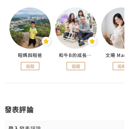
 Swan
暟媽與暟爸
和牛B的成長日記
文珊 ManS
追蹤
追蹤
追蹤
發表評論
登入
發表評論