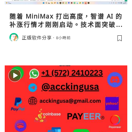
随着 MiniMax 打出高度，智谱 AI 的
补涨行情才刚刚启动。技术面突破在
即，基本面逻辑硬朗，目标先看 170，
正版软件分享
8小時前
顺势做多，在巨头上市潮来临前享受泡
沫化红利 开户美股返佣btc最高90%得
28U买服