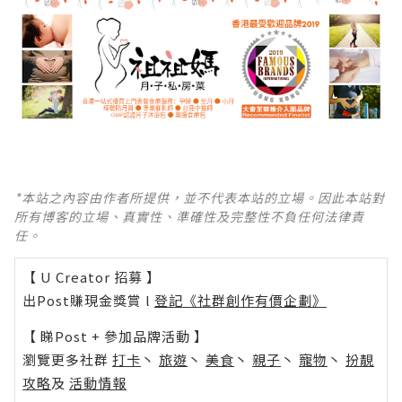
*本站之內容由作者所提供，並不代表本站的立場。因此本站對
所有博客的立場、真實性、準確性及完整性不負任何法律責
任。
【 U Creator 招募 】
出Post賺現金獎賞 l
登記《社群創作有價企劃》
【 睇Post + 參加品牌活動 】
瀏覽更多社群
打卡
丶
旅遊
丶
美食
丶
親子
丶
寵物
丶
扮靚
攻略
及
活動情報