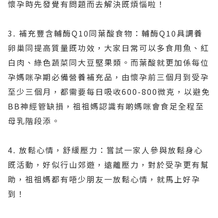
懷孕時先發覺有問題而去解決既煩惱啦！
3. 補充豐含輔酶Q10同葉酸食物：輔酶Q10具調養
卵巢同提高質量既功效，大家日常可以多食用魚、紅
白肉、綠色蔬菜同大豆堅果類。而葉酸就更加係每位
孕媽咪孕期必備營養補充品，由懷孕前三個月到受孕
至少三個月，都需要每日吸收600-800微克，以避免
BB神經管缺損，祖祖媽認識有啲媽咪會食足全程至
母乳階段添。
4. 放鬆心情，舒緩壓力：嘗試一家人參與放鬆身心
既活動，好似行山郊遊，遠離壓力，對於受孕更有幫
助，祖祖媽都有唔少朋友一放鬆心情，就馬上好孕
到！