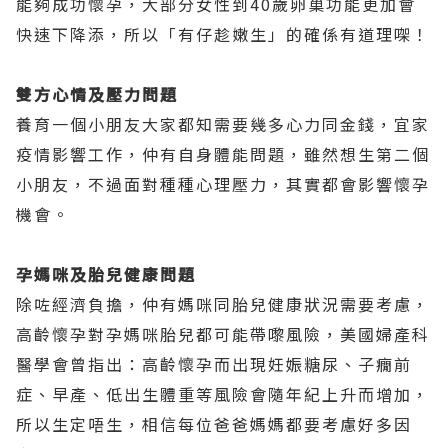
能夠成功懷孕，大部分女性到40歲卵巢功能更加會
快速下降添，所以「有仔趁嫩生」的確係有道理㗎！
雙方心情及壓力問題
養育一個小朋友大家都知需要幾多心力同金錢，宜家
疫情影響工作，仲有自身體能問題，雖然想生第二個
小朋友，不過面對種種心理壓力，其實都會影響懷孕
機會。
孕媽咪及胎兒健康問題
除咗經濟負擔，仲有媽咪同胎兒健康狀況需要考慮，
高齡懷孕對孕媽咪胎兒都可能帶嚟風險，美國婦產科
醫學會曾指出：高齡懷孕而出現妊娠糖尿、子癇前
症、早產、低出生體重等風險會隨年紀上升而增加，
所以生定唔生，相信每位爸爸媽媽都要考慮好多因