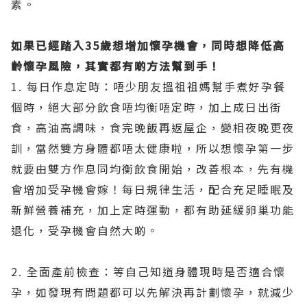
素。
如果已經踏入35歲想增加懷孕機會，同時想降低高
齡懷孕風險，其實都有啲方法幫到手！
1. 每日作息定時：唔少朋友搵祖祖媽幫手煮好孕餐
個時，絕大部分飲食唔均衡唔定時，加上成日出街
食，高油高調味，食完晚飯再返屋企，變相夜晚更夜
訓，當然雙方身體都唔太健康啦，所以想懷孕第一步
就要由雙方作息同均衡飲食開始，改善根本，先有機
會增加受孕機會嫁！每日規律生活，配合充足睡眠及
新鮮營養補充，加上定時運動，都有助延緩卵巢功能
退化，受孕機會自然大啲。
2. 全面產前檢查：等自己知道身體現時是否適合懷
孕，如發現有問題都可以先解決再計劃懷孕，就減少