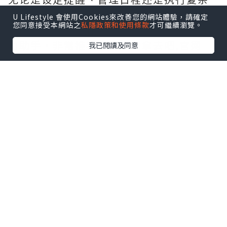
分析，它都能出色完成。给我节省了大量
U Lifestyle 會使用Cookies來改善您的網站體驗，請確定
您同意接受本網站之
私隱政策和使用條款
才可繼續瀏覽。
时间，提升了工作效率，实在是办公的得
力助手，非常推荐。需要的拿去吧,官网
我已閱讀及同意
http://www.vst.tw
*本站之內容由作者所提供，並不代表本站的立場。因此本站對
所有博客的立場、真實性、準確性及完整性不負任何法律責
任。
【 U Creator 招募 】
出Post賺現金獎賞 l
登記《社群創作有價企劃》