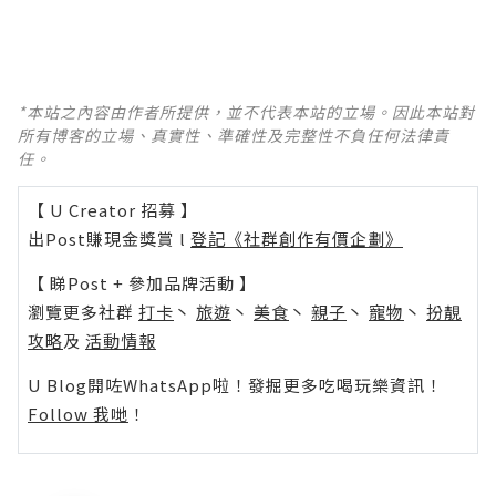
*本站之內容由作者所提供，並不代表本站的立場。因此本站對
所有博客的立場、真實性、準確性及完整性不負任何法律責
任。
【 U Creator 招募 】
出Post賺現金獎賞 l
登記《社群創作有價企劃》
【 睇Post + 參加品牌活動 】
瀏覽更多社群
打卡
丶
旅遊
丶
美食
丶
親子
丶
寵物
丶
扮靚
攻略
及
活動情報
U Blog開咗WhatsApp啦！發掘更多吃喝玩樂資訊！
Follow 我哋
！