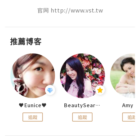
官网 http://www.vst.tw
推薦博客
h 夏沫
♥Eunice♥
BeautySearch
Amy N
追蹤
追蹤
追蹤