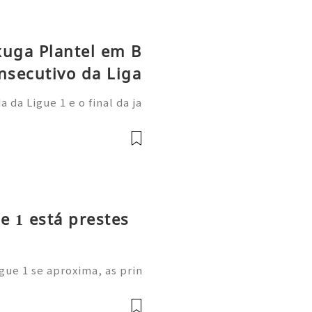
xuga Plantel em B
nsecutivo da Liga
da Ligue 1 e o final da ja
 Paris Saint-Germain demo
onal: afastou-se do anter
e 1 está prestes
gue 1 se aproxima, as prin
m as suas cotações de long
estão a comprar os novos C