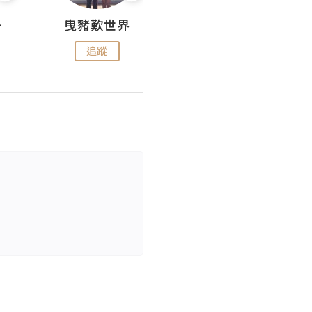
nius
曳豬歎世界
Koalascities (^O^)! @ UTravel
追蹤
追蹤