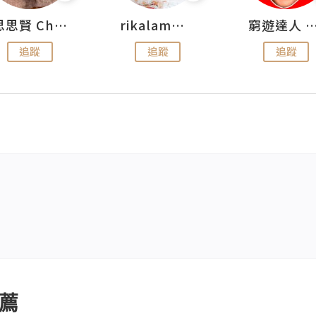
思思賢 ChillMyBabe
rikalammm
窮遊達人 Mr.TravelGe
追蹤
追蹤
追蹤
薦