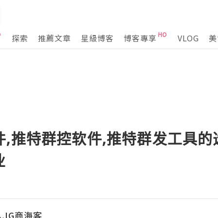
探索
推薦文章
星級博客
博客專享
VLOG
美
件,推特群控软件,推特群发工具
业
,IG商海客