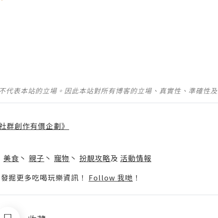
並不代表本站的立場。因此本站對所有博客的立場、真實性、準確性
社群創作有價企劃》
】
丶
美食
丶
親子
丶
寵物
丶
扮靚攻略
及
活動情報
p啦！發掘更多吃喝玩樂資訊！
Follow 我哋
！