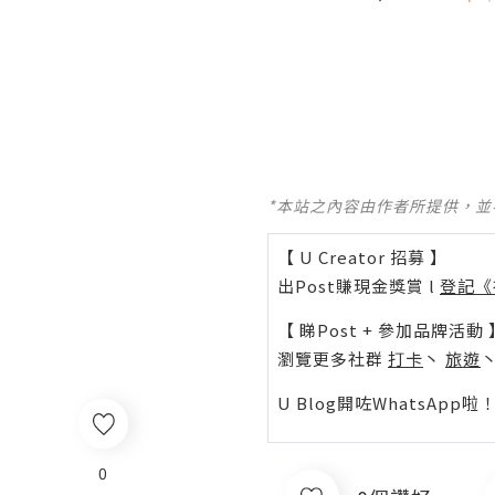
*本站之內容由作者所提供，
【 U Creator 招募 】
出Post賺現金獎賞 l
登記《
【 睇Post + 參加品牌活動 
瀏覽更多社群
打卡
丶
旅遊
U Blog開咗WhatsAp
0