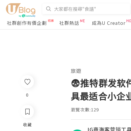
社群創作有價企劃
社群熱話
成為U Creator
旅遊
😨推特群发软
具最适合小企
0
瀏覽次數:129
收藏
IG商海客营销工具