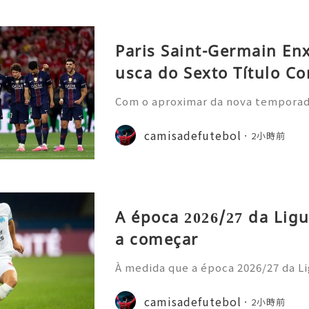
Paris Saint-Germain En
usca do Sexto Título Co
Com o aproximar da nova temporada 
nela de transferências de verão, o
nstrou uma nova estratégia operaci
camisadefutebol
2小時前
ior estilo de gastos e
A época 2026/27 da Ligu
a começar
À medida que a época 2026/27 da Li
cipais casas de apostas atualizara
o prazo para o título. Os adeptos 
camisadefutebol
2小時前
amisolas de futebol