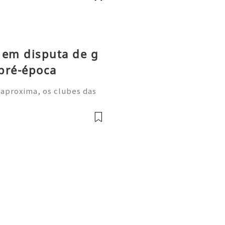
 em disputa de g
pré-época
 aproxima, os clubes das
m períodos de treino inten
a despertarem grande inter