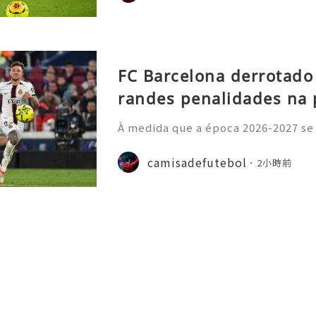
FC Barcelona derrotado
randes penalidades na 
À medida que a época 2026-2027 se
principais ligas europeias iniciara
sivo, com vários jogos amigáveis ​​
camisadefutebol
2小時前
esse por parte dos a