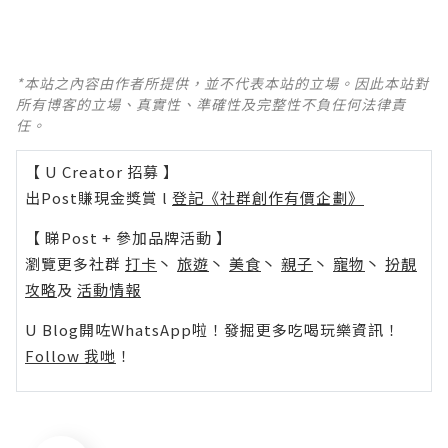
*本站之內容由作者所提供，並不代表本站的立場。因此本站對
所有博客的立場、真實性、準確性及完整性不負任何法律責
任。
【 U Creator 招募 】
出Post賺現金獎賞 l
登記《社群創作有價企劃》
【 睇Post + 參加品牌活動 】
瀏覽更多社群
打卡
丶
旅遊
丶
美食
丶
親子
丶
寵物
丶
扮靚
攻略
及
活動情報
U Blog開咗WhatsApp啦！發掘更多吃喝玩樂資訊！
Follow 我哋
！