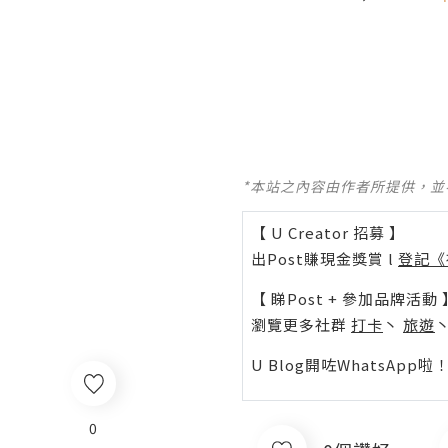
*本站之內容由作者所提供，
【 U Creator 招募 】
出Post賺現金獎賞 l
登記《
【 睇Post + 參加品牌活動 
瀏覽更多社群
打卡
丶
旅遊
U Blog開咗WhatsAp
0