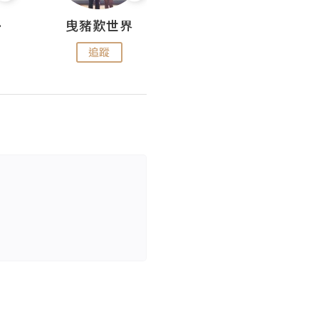
nius
曳豬歎世界
Koalascities (^O^)! @ UTravel
追蹤
追蹤