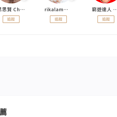
思思賢 ChillMyBabe
rikalammm
窮遊達人 Mr.TravelGe
追蹤
追蹤
追蹤
薦