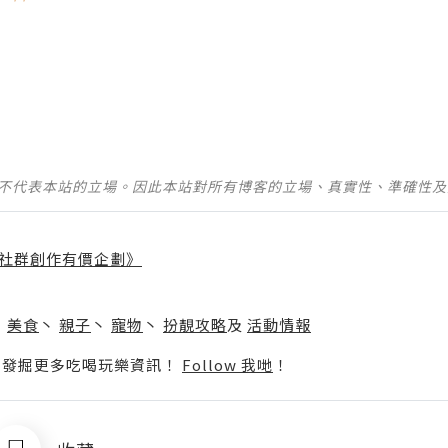
並不代表本站的立場。因此本站對所有博客的立場、真實性、準確性
社群創作有價企劃》
】
丶
美食
丶
親子
丶
寵物
丶
扮靚攻略
及
活動情報
p啦！發掘更多吃喝玩樂資訊！
Follow 我哋
！