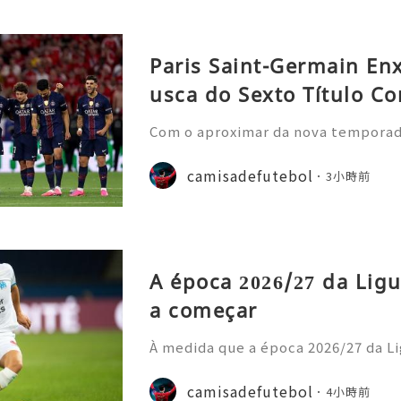
Paris Saint-Germain En
usca do Sexto Título Co
Com o aproximar da nova temporada 
nela de transferências de verão, o
nstrou uma nova estratégia operaci
camisadefutebol
3小時前
ior estilo de gastos e
A época 2026/27 da Ligu
a começar
À medida que a época 2026/27 da Li
cipais casas de apostas atualizara
o prazo para o título. Os adeptos 
camisadefutebol
4小時前
amisolas de futebol