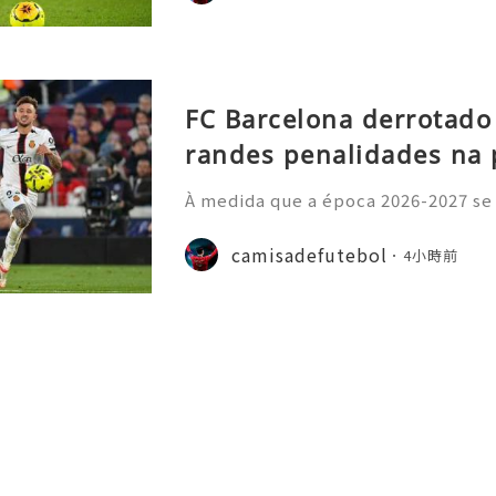
FC Barcelona derrotado
randes penalidades na 
À medida que a época 2026-2027 se
principais ligas europeias iniciara
sivo, com vários jogos amigáveis ​​
camisadefutebol
4小時前
esse por parte dos a