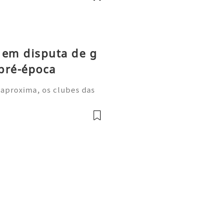
 em disputa de g
pré-época
 aproxima, os clubes das
m períodos de treino inten
a despertarem grande inter