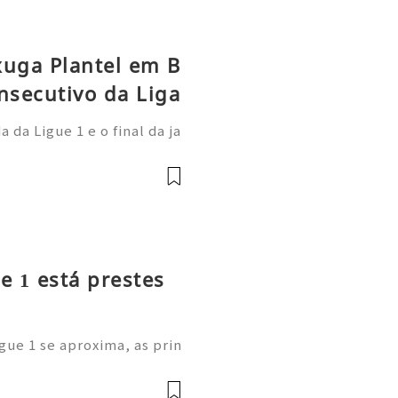
xuga Plantel em B
nsecutivo da Liga
da Ligue 1 e o final da ja
 Paris Saint-Germain demo
onal: afastou-se do anter
e 1 está prestes
gue 1 se aproxima, as prin
m as suas cotações de long
estão a comprar os novos C