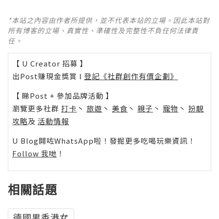
*本站之內容由作者所提供，並不代表本站的立場。因此本站對
所有博客的立場、真實性、準確性及完整性不負任何法律責
任。
【 U Creator 招募 】
出Post賺現金獎賞 l
登記《社群創作有價企劃》
【 睇Post + 參加品牌活動 】
瀏覽更多社群
打卡
丶
旅遊
丶
美食
丶
親子
丶
寵物
丶
扮靚
攻略
及
活動情報
U Blog開咗WhatsApp啦！發掘更多吃喝玩樂資訊！
Follow 我哋
！
相關話題
德國男香港女