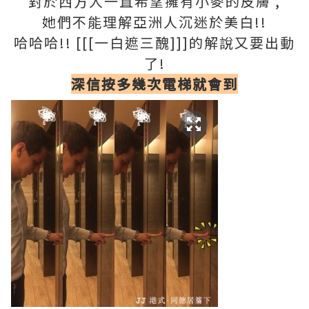
對於西方人一直希望擁有小麥的皮膚 ,
她們不能理解亞洲人沉迷於美白!!
哈哈哈!! [[[一白遮三醜]]]的解說又要出動
了!
深信按多幾次電梯就
會到