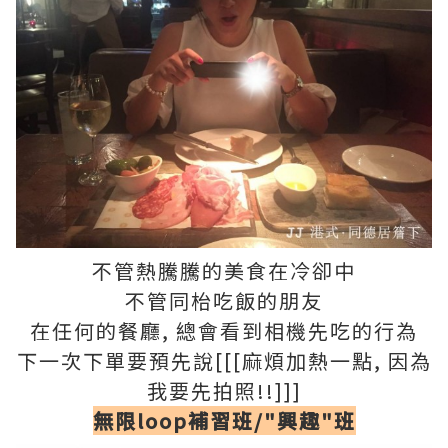
不管熱騰騰的美食在冷卻中
不管同枱吃飯的朋友
在任何的餐廳, 總會看到相機先吃的行為
下一次下單要預先說[[[麻煩加熱一點, 因為
我要先拍照!!]]]
無限
loop
補習班/"興趣"班