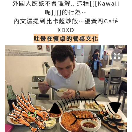
外國人應該不會理解.. 這種[[[Kawaii
呢]]]]的行為…
內文還提到比卡超炒飯…蛋黃哥Café
XDXD
吐骨在餐桌的餐桌文化