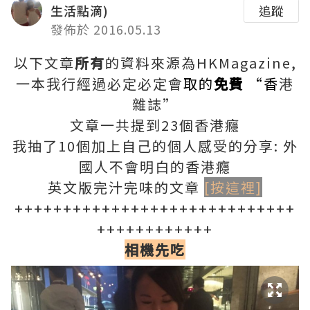
生活點滴)
追蹤
發佈於 2016.05.13
以下文章
所有
的資料來源為HKMagazine,
一本我行經過必定必定會
取的
免費
“香
港
雜誌”
文章一共提到23個香港癮
我抽了10個加上自己的個人感受的分享: 外
國人不會明白的香港癮
英文版完汁完味的文章
[按這裡]
+++++++++++++++++++++++++++++
++++++++++++
相機先
吃