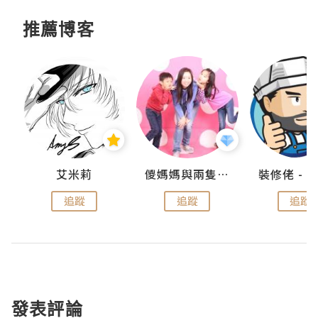
推薦博客
點滴
艾米莉
儍媽媽與兩隻小魔怪之家
追蹤
追蹤
追蹤
發表評論