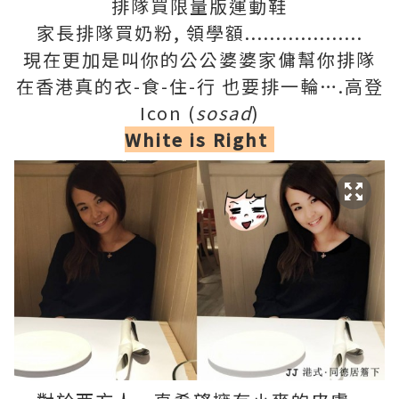
排隊買限量版運動鞋
家長排隊買奶粉, 領學額...................
現在更加是叫你的公公婆婆家傭‎幫你排隊
在香港真的衣-食-住-行 也要排一輪….高登
Icon (
sosad
)
White is Right