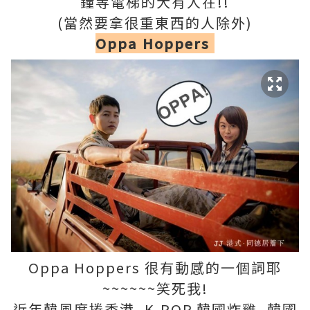
鐘等電梯的大有人在!!
(當然要拿很重東西的人除外)
Oppa Hoppers
Oppa Hoppers 很有動感的一個詞耶
~~~~~~笑死我!
近年韓風席捲香港, K-POP,韓國炸雞, 韓國