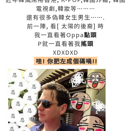
電視劇,韓妝等………
還有很多偽韓女生男生…….
前一陣, 看[ 太陽的後裔] 時
我一直看著Oppa
點頭
P就一直看著我
搖頭
XDXDXD
哇
!
你肥左成個碼喎
!!