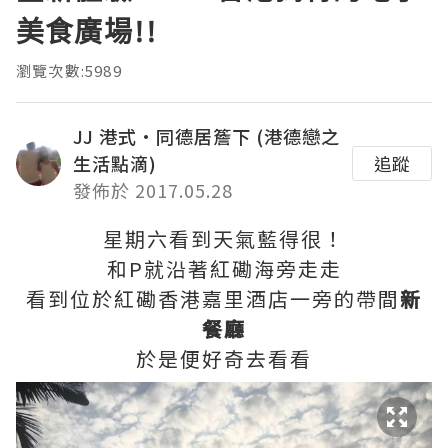
美食廣場!!
瀏覽次數:5989
JJ 港式·同德居簷下 (港德戀之
生活點滴)
追蹤
發佈於 2017.05.28
星期六看到天氣藍得很！
和P就沿著紅磡海旁走走
看到位於紅磡香港嘉里酒店一旁的帶間
新
餐廳
於是便好奇去看看