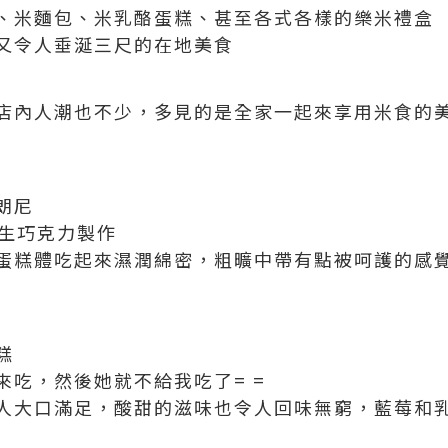
、米麵包、米乳酪蛋糕、甚至各式各樣的樂米禮盒
又令人垂涎三尺的在地美食
店內人潮也不少，多見的是全家一起來享用米食的
朗尼
的生巧克力製作
蛋糕體吃起來濕潤綿密，粗曠中帶有點被呵護的感覺>
糕
來吃，然後她就不給我吃了= =
人大口滿足，酸甜的滋味也令人回味無窮，藍莓和