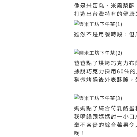
像是米蛋糕、米鳳梨酥
打造出台灣特有的健康
雖然不是用餐時段，但
爸爸點了烘烤巧克力布
據說巧克力採用60%
稍微烤過後外表酥脆，
媽媽點了綜合莓乳酪蛋
我嘴饞跟媽媽討一小口
毫不吝嗇的綜合莓果令
啊！