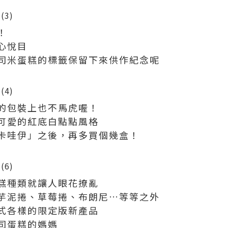
！
心悅目
司米蛋糕的標籤保留下來供作紀念呢
的包裝上也不馬虎喔！
可愛的紅底白點點風格
卡哇伊」之後，再多買個幾盒！
糕種類就讓人眼花撩亂
芋泥捲、草莓捲、布朗尼…等等之外
式各樣的限定版新產品
司蛋糕的媽媽