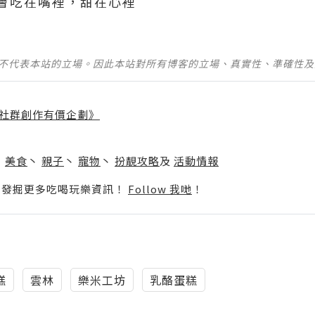
會吃在嘴裡，甜在心裡
並不代表本站的立場。因此本站對所有博客的立場、真實性、準確性
社群創作有價企劃》
】
丶
美食
丶
親子
丶
寵物
丶
扮靚攻略
及
活動情報
p啦！發掘更多吃喝玩樂資訊！
Follow 我哋
！
糕
雲林
樂米工坊
乳酪蛋糕