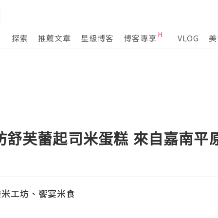
探索
推薦文章
星級博客
博客專享
VLOG
美
工坊舒芙蕾起司米蛋糕 來自嘉南平
樂米工坊、饗宴米食