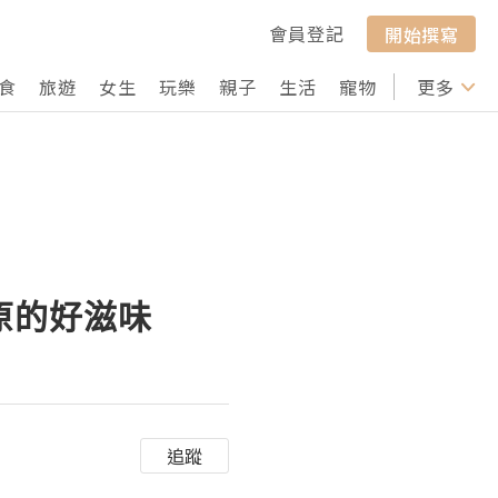
會員登記
開始撰寫
食
旅遊
女生
玩樂
親子
生活
寵物
行山
更多
打卡
原的好滋味
追蹤