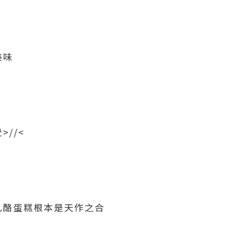
美味
//<
乳酪蛋糕根本是天作之合