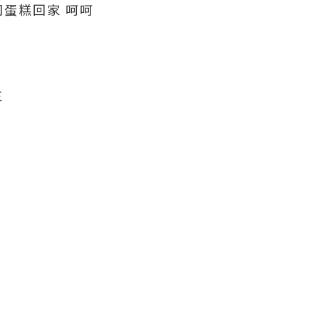
蛋糕回家 呵呵
三