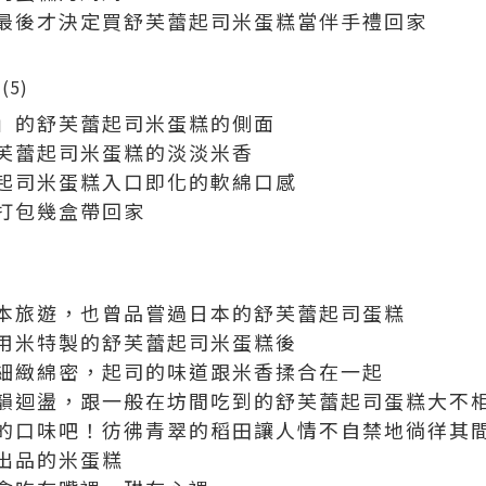
最後才決定買舒芙蕾起司米蛋糕當伴手禮回家
」的舒芙蕾起司米蛋糕的側面
芙蕾起司米蛋糕的淡淡米香
起司米蛋糕入口即化的軟綿口感
打包幾盒帶回家
本旅遊，也曾品嘗過日本的舒芙蕾起司蛋糕
用米特製的舒芙蕾起司米蛋糕後
細緻綿密，起司的味道跟米香揉合在一起
韻迴盪，跟一般在坊間吃到的舒芙蕾起司蛋糕大不
的口味吧！彷彿青翠的稻田讓人情不自禁地徜徉其
出品的米蛋糕