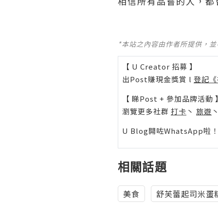
相信所有品嘗的人，都
*本站之內容由作者所提供，
【 U Creator 招募 】
出Post賺現金獎賞 l
登記《
【 睇Post + 參加品牌活動 
瀏覽更多社群
打卡
丶
旅遊
U Blog開咗WhatsAp
相關話題
美食
舒芙蕾起司米蛋