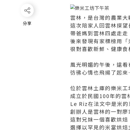
雲林，是台灣的農業大
分享
分享
這次陪家人回雲林探望
帶爸媽到雲林四處走走
後來發現有家標榜用「米
很對喜歡新鮮、健康食
風光明媚的午後，遠看
彷彿心情也飛揚了起來
位於雲林土庫的樂米工
成立於民國100年的雲林
Le Riz在法文中是米
創辦人是雲林的一對廖
這對兄妹一個喜歡烘焙
選擇以罕見的米當烘焙