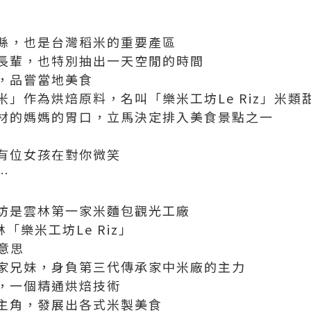
縣，也是台灣稻米的重要產區
長輩，也特別抽出一天空閒的時間
，品嘗當地美食
」作為烘焙原料，名叫「樂米工坊Le Riz」米類
材的媽媽的胃口，立馬決定排入美食景點之一
有位女孩在對你微笑
…
坊是雲林第一家米麵包觀光工廠
「樂米工坊Le Riz」
的意思
家兄妹，身負第三代傳承家中米廠的主力
，一個精通烘焙技術
主角，發展出各式米製美食