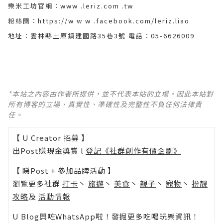
樂米工坊官網：www .leriz.com .tw
粉絲團：https://w w w .facebook.com/leriz.liao
地址：雲林縣土庫鎮建國路35巷3號 電話：05-6626009
*本站之內容由作者所提供，並不代表本站的立場。因此本站對
所有博客的立場、真實性、準確性及完整性不負任何法律責
任。
【 U Creator 招募 】
出Post賺現金獎賞 l
登記《社群創作有價企劃》
【 睇Post + 參加品牌活動 】
瀏覽更多社群
打卡
丶
旅遊
丶
美食
丶
親子
丶
寵物
丶
扮靚
攻略
及
活動情報
U Blog開咗WhatsApp啦！發掘更多吃喝玩樂資訊！