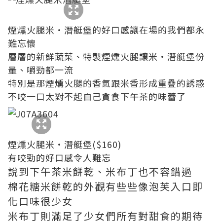
煙燻火腿米‧潛艇堡的好口感讓在場的我們都永
難忘懷
層層的新鮮蔬菜、特製煙燻火腿讓米‧潛艇堡份
量、嚼勁都一流
特別是那煙燻火腿的香氣跟米香形成重疊的誘惑
不咬一口太對不起自己貪食下午茶的味蕾了
煙燻火腿米‧潛艇堡($160)
有咬勁的好口感令人難忘
說到下午茶米餅乾、米布丁也不容錯過
棉花糖米餅乾的外觀有些些像泡芙入口即
化口味很少女
米布丁則滿足了少女們所有對甜食的期待