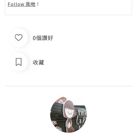
Follow 我哋
！
0個讚好
收藏