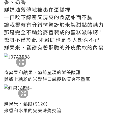
香、奶香
鮮奶油薄薄地被裹在蛋糕裡
一口咬下綿密又清爽的食感甜而不膩
讓我霎時有分錯愕驚訝於米製甜點的魅力
那是完全不輸給麥香製成的蛋糕滋味啊！
驚訝不僅於此 米鬆餅也是令人驚喜不已
鮮果米‧鬆餅有著酥脆的外皮柔軟的內裏
奇異果和蘋果、葡萄呈現的鮮美酸甜
與撒上糖粉的米鬆餅口感極搭清爽不重厚
鮮果米‧鬆餅($120)
米香和水果的完美味覺交流