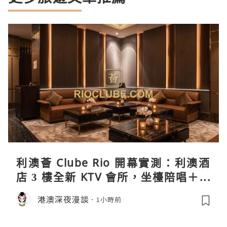
利澳薈 Clube Rio 開幕實測：利澳酒
店 3 樓全新 KTV 會所，坐檯陪唱＋水
療套票一次過睇
港澳深夜漫談
1小時前