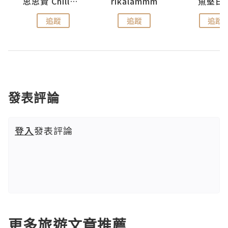
urnal
思思賢 ChillMyBabe
rikalammm
魚堅日
追蹤
追蹤
追蹤
發表評論
登入
發表評論
更多旅遊文章推薦