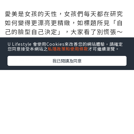
愛美是女孩的天性，女孩們每天都在研究
如何變得更漂亮更精緻，如標題所見「自
己的臉型自己決定」，大家看了別慌張～
這邊可不指說要花大錢去醫美找醫生那
U Lifestyle 會使用Cookies來改善您的網站體驗，請確定
種，更不用動刀見血，而是靠化妝就能改
您同意接受本網站之
私隱政策和使用條款
才可繼續瀏覽。
變整個五官！
我已閱讀及同意
｜長臉變短臉｜
長臉的女孩如果想讓臉型窄些，在修容上
得多花心思，尤其是額頭的部分！
額頭：在髮際線整圈掃上修容，記得太陽
穴旁的髮際線也要帶到；上完修容後再用
刷具往前自然的暈開來，才不會有太生硬
明顯的修容痕跡。
眉毛：不要與眼睛距離過近，尤其眉頭的