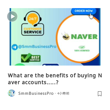
What are the benefits of buying N
aver accounts.....?
SmmBusinessPro
4小時前