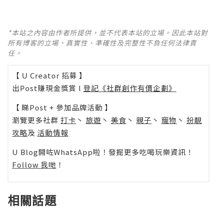
*本站之內容由作者所提供，並不代表本站的立場。因此本站對
所有博客的立場、真實性、準確性及完整性不負任何法律責
任。
【 U Creator 招募 】
出Post賺現金獎賞 l
登記《社群創作有價企劃》
【 睇Post + 參加品牌活動 】
瀏覽更多社群
打卡
丶
旅遊
丶
美食
丶
親子
丶
寵物
丶
扮靚
攻略
及
活動情報
U Blog開咗WhatsApp啦！發掘更多吃喝玩樂資訊！
Follow 我哋
！
相關話題