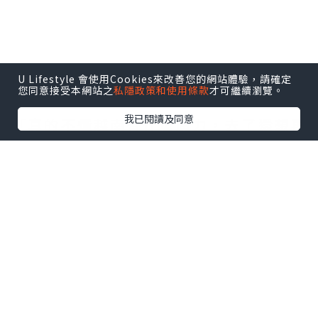
網友分享越南旅遊經驗
U Lifestyle 會使用Cookies來改善您的網站體驗，請確定
您同意接受本網站之
私隱政策和使用條款
才可繼續瀏覽。
我已閱讀及同意
「真的不懂越南有什麼魔力，去了還想再
去！」一名女網友在社群平台Threads發
文表示，自己前年與男友、男友朋友一同
前往富國島度假，去年則和男友造訪峴
港、胡志明市等地。每趟越南之旅都讓她
印象深刻，回台後總是忍不住向身邊朋友
大力推薦越南旅遊，現在搜尋旅遊機票
時，第一個想到的目的地也都是越南。