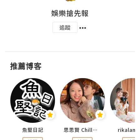
娛樂搶先報
追蹤
推薦博客
urnal
魚堅日記
思思賢 ChillMyBabe
rikala