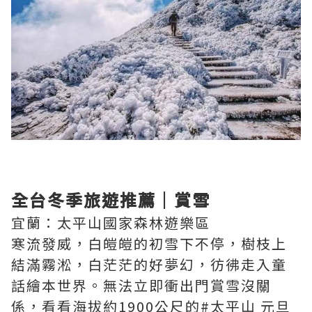
全台冬季旅遊推薦｜賞雪
宜蘭：太平山國家森林遊樂區
寒流發威，白皚皚的初雪下不停，樹枝上
結滿霧淞，白茫茫的好夢幻，彷彿走入童
話繪本世界。無法立即衝出門賞雪沒關
係，看看海拔約1900公尺的#太平山 元旦