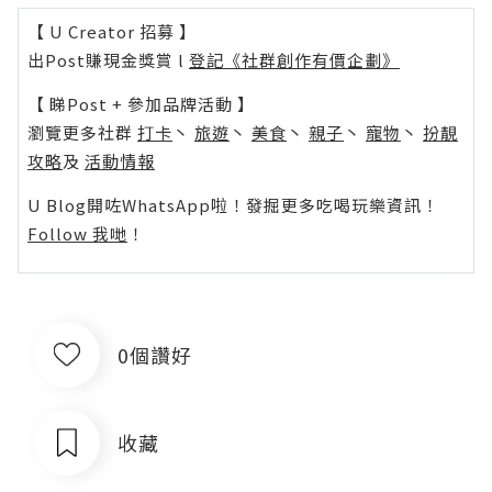
【 U Creator 招募 】
出Post賺現金獎賞 l
登記《社群創作有價企劃》
【 睇Post + 參加品牌活動 】
瀏覽更多社群
打卡
丶
旅遊
丶
美食
丶
親子
丶
寵物
丶
扮靚
攻略
及
活動情報
U Blog開咗WhatsApp啦！發掘更多吃喝玩樂資訊！
Follow 我哋
！
0個讚好
收藏