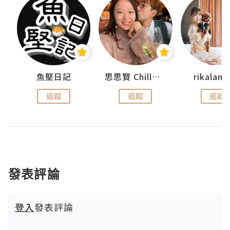
urnal
魚堅日記
思思賢 ChillMyBabe
rikala
追蹤
追蹤
追蹤
發表評論
登入
發表評論