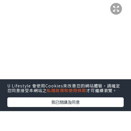
網友分享越南旅遊經驗
U Lifestyle 會使用Cookies來改善您的網站體驗，請確定
您同意接受本網站之
私隱政策和使用條款
才可繼續瀏覽。
我已閱讀及同意
「真的不懂越南有什麼魔力，去了還想再
去！」一名女網友在社群平台Threads發
文表示，自己前年與男友、男友朋友一同
前往富國島度假，去年則和男友造訪峴