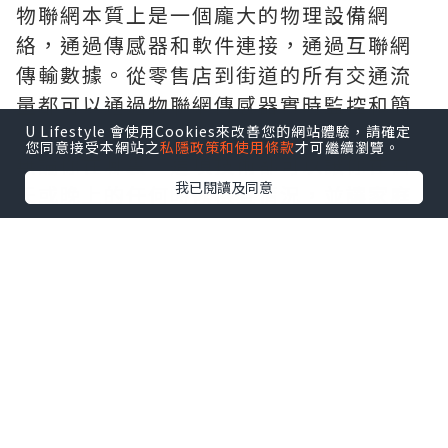
物聯網本質上是一個龐大的物理設備網
絡，通過傳感器和軟件連接，通過互聯網
傳輸數據。從零售店到街道的所有交通流
量都可以通過物聯網傳感器實時監控和簡
化。
U Lifestyle 會使用Cookies來改善您的網站體驗，請確定
您同意接受本網站之
私隱政策和使用條款
才可繼續瀏覽。
無論你在哪裏，這項技術都可以讓你在白
我已閱讀及同意
天或晚上的任何時候檢查情況，並讓家庭
和商業系統以最高的效率運行。嵌入智能
貨架的傳感器可以監控客戶活動和庫存，
而無需面部識別軟件和攝像頭。通過對物
聯網數據的分析，企業可以通過自動化提
供定制服務，降低業務成本。
理論上，它將虛擬世界的積極方面延伸到
物理領域，使生活更安全、更便宜、更方
便。