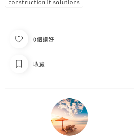
construction it solutions
0個讚好
收藏