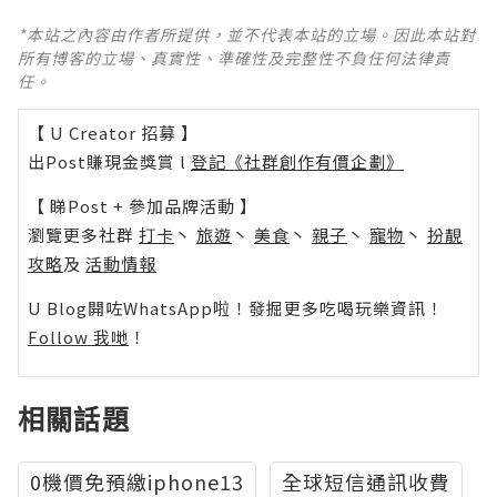
*本站之內容由作者所提供，並不代表本站的立場。因此本站對
所有博客的立場、真實性、準確性及完整性不負任何法律責
任。
【 U Creator 招募 】
出Post賺現金獎賞 l
登記《社群創作有價企劃》
【 睇Post + 參加品牌活動 】
瀏覽更多社群
打卡
丶
旅遊
丶
美食
丶
親子
丶
寵物
丶
扮靚
攻略
及
活動情報
U Blog開咗WhatsApp啦！發掘更多吃喝玩樂資訊！
Follow 我哋
！
相關話題
0機價免預繳iphone13
全球短信通訊收費