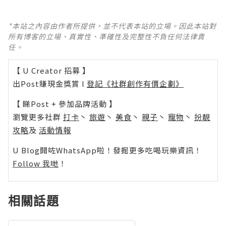
*本站之內容由作者所提供，並不代表本站的立場。因此本站對
所有博客的立場、真實性、準確性及完整性不負任何法律責
任。
【 U Creator 招募 】
出Post賺現金獎賞 l
登記《社群創作有價企劃》
【 睇Post + 參加品牌活動 】
瀏覽更多社群
打卡
丶
旅遊
丶
美食
丶
親子
丶
寵物
丶
扮靚
攻略
及
活動情報
U Blog開咗WhatsApp啦！發掘更多吃喝玩樂資訊！
Follow 我哋
！
相關話題