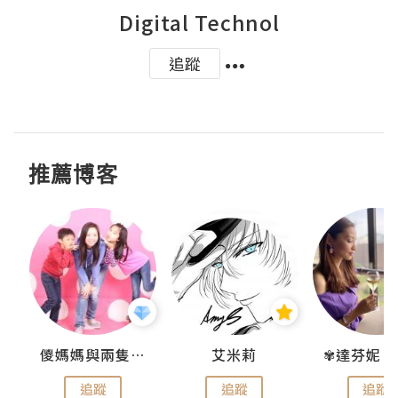
Digital Technol
追蹤
推薦博客
點滴
儍媽媽與兩隻小魔怪之家
艾米莉
追蹤
追蹤
追蹤