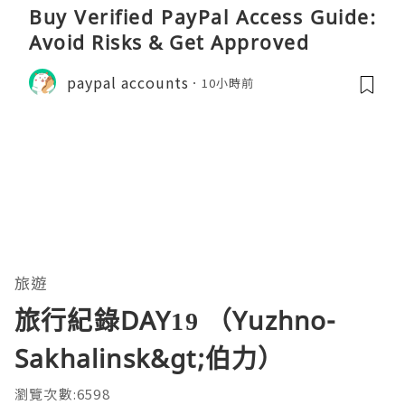
Buy Verified PayPal Access Guide:
Avoid Risks & Get Approved
paypal accounts
10小時前
旅遊
旅行紀錄DAY19 （Yuzhno-
Sakhalinsk&gt;伯力）
瀏覽次數:6598