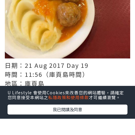
日期：21 Aug 2017 Day 19
時間：11:56（庫頁島時間）
地區：庫頁島
城市：南薩哈林斯克（Yuzhno-
U Lifestyle 會使用Cookies來改善您的網站體驗，請確定
您同意接受本網站之
私隱政策和使用條款
才可繼續瀏覽。
Sakhalinsk）
地點：
我已閱讀及同意
我不懂俄語，係俄羅斯同當地人溝通真的
很困難，他們完全少少英語也不會，一般