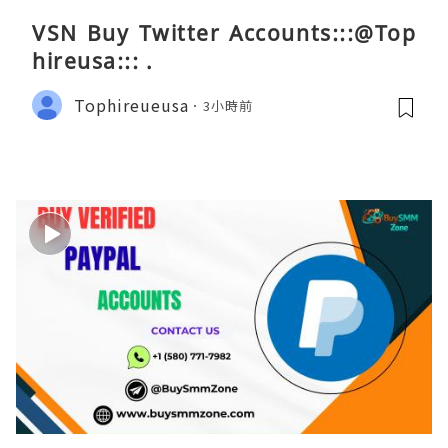
VSN Buy Twitter Accounts:::@Top
hireusa::: .
Tophireueusa
3小時前