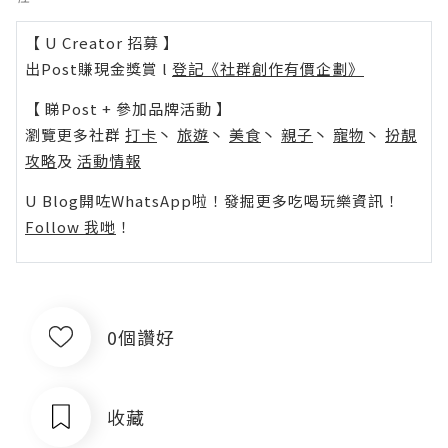
【 U Creator 招募 】
出Post賺現金獎賞 l
登記《社群創作有價企劃》
【 睇Post + 參加品牌活動 】
瀏覽更多社群
打卡
丶
旅遊
丶
美食
丶
親子
丶
寵物
丶
扮靚
攻略
及
活動情報
U Blog開咗WhatsApp啦！發掘更多吃喝玩樂資訊！
Follow 我哋
！
0個讚好
收藏