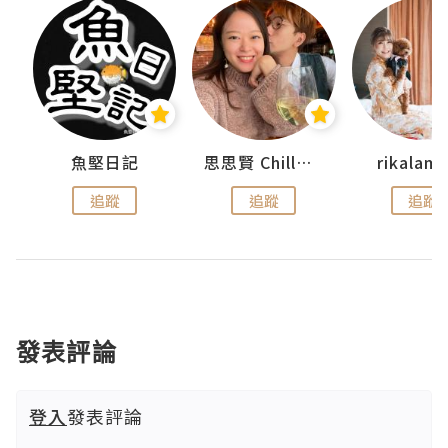
urnal
魚堅日記
思思賢 ChillMyBabe
rikala
追蹤
追蹤
追蹤
發表評論
登入
發表評論