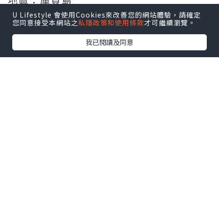
城市：南薩哈林斯克（Yuzhno-
U Lifestyle 會使用Cookies來改善您的網站體驗，請確定
您同意接受本網站之
私隱政策和使用條款
才可繼續瀏覽。
Sakhalinsk）
地點：
我已閱讀及同意
我不懂俄語，係俄羅斯同當地人溝通真的
很困難，他們完全少少英語也不會，一般
餐廳也沒有英文，他們很有趣，明知俄文
溝通唔到，正常一係放棄，一係想辦法，
例如google translate ，他們係會繼續同
你說俄文，前幾天我懶惰，去了間有餐牌
餐廳吃，所以沒有問題，今天去了間本地
人吃的地方試一下，當然全是俄文俄語，
我在餐廳走一轉，偷影人地食緊的，之後
show張相再去指指點點，咁就搞能掂，食
碗飯，這裡不便宜，咁就吃了我74港元，