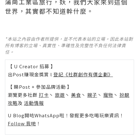
蒲崗工業區旅行，妖，我們大家來到這個
世界，其實都不知道幹什麼。
*本站之內容由作者所提供，並不代表本站的立場。因此本站對
所有博客的立場、真實性、準確性及完整性不負任何法律責
任。
【 U Creator 招募 】
出Post賺現金獎賞 l
登記《社群創作有價企劃》
【 睇Post + 參加品牌活動 】
瀏覽更多社群
打卡
丶
旅遊
丶
美食
丶
親子
丶
寵物
丶
扮靚
攻略
及
活動情報
U Blog開咗WhatsApp啦！發掘更多吃喝玩樂資訊！
Follow 我哋
！