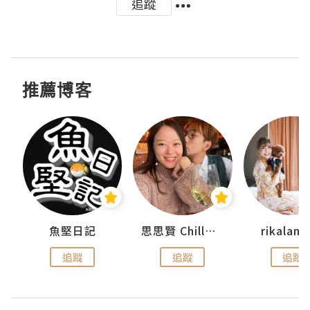
追蹤
推薦博客
urnal
魚堅日記
思思賢 ChillMyBabe
rikala
追蹤
追蹤
追蹤