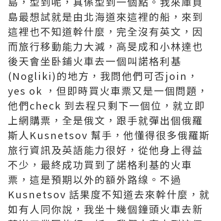
島，型到呢，真係型到一個點。我來庫頁
島最想試就是由北海道來這裡的船，來到
這裡也不知道幹什麼，完全沒有英文，因
而旅行移動能力大減，高旻成和小林達也
後天會坐卧鋪火車去一個叫諾格利基
(Nogliki)的地方，我問他們可否join，
yes ok ，但即時買火車票又是一個問題，
他們check 到去程只剩下一個位，就立即
上網購票，全是俄文，跟手就彈出個俄羅
斯人Kusnetsov 幫手，他懂得很多俄羅斯
旅行資訊及英語能力很好，從他身上得益
不少，最終成功買到了諾格利基的火車
票，這是預期以外的額外路缐。不過
Kusnetsov 話果度不知道去來幹什麼，就
如有人同你說，我坐十幾個鐘頭火車去新