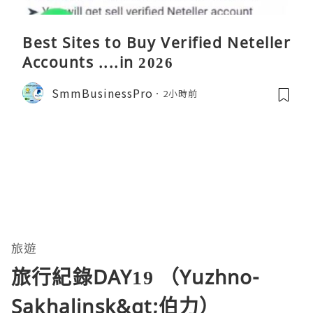
Best Sites to Buy Verified Neteller
Accounts ....in 2026
SmmBusinessPro
2小時前
旅遊
旅行紀錄DAY19 （Yuzhno-
Sakhalinsk&gt;伯力）