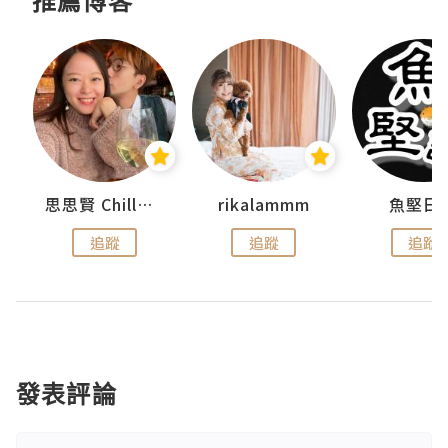
推薦博客
urnal
思思賢 ChillMyBabe
rikalammm
魚堅日
追蹤
追蹤
追蹤
發表評論