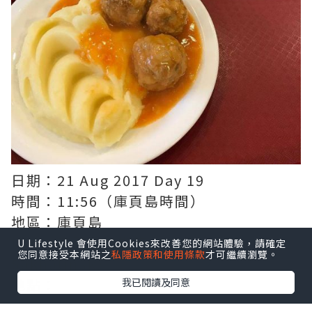
日期：21 Aug 2017 Day 19
時間：11:56（庫頁島時間）
地區：庫頁島
城市：南薩哈林斯克（Yuzhno-
U Lifestyle 會使用Cookies來改善您的網站體驗，請確定
您同意接受本網站之
私隱政策和使用條款
才可繼續瀏覽。
Sakhalinsk）
地點：
我已閱讀及同意
我不懂俄語，係俄羅斯同當地人溝通真的