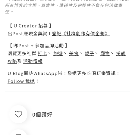
所有博客的立場、真實性、準確性及完整性不負任何法律責
任。
【 U Creator 招募 】
出Post賺現金獎賞 l
登記《社群創作有價企劃》
【 睇Post + 參加品牌活動 】
瀏覽更多社群
打卡
丶
旅遊
丶
美食
丶
親子
丶
寵物
丶
扮靚
攻略
及
活動情報
U Blog開咗WhatsApp啦！發掘更多吃喝玩樂資訊！
Follow 我哋
！
0個讚好