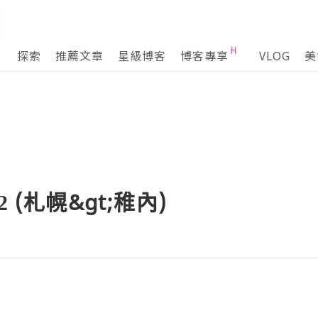
探索
推薦文章
星級博客
博客專享
VLOG
美
 (札幌&gt;稚內)