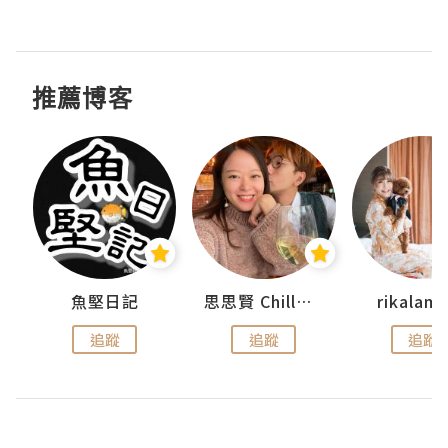
推薦博客
urnal
魚堅日記
思思賢 ChillMyBabe
rikala
追蹤
追蹤
追蹤