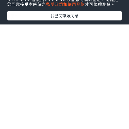
您同意接受本網站之
私隱政策和使用條款
才可繼續瀏覽。
Sakhalinsk）
地點：
我已閱讀及同意
我不懂俄語，係俄羅斯同當地人溝通真的
很困難，他們完全少少英語也不會，一般
餐廳也沒有英文，他們很有趣，明知俄文
溝通唔到，正常一係放棄，一係想辦法，
例如google translate ，他們係會繼續同
你說俄文，前幾天我懶惰，去了間有餐牌
餐廳吃，所以沒有問題，今天去了間本地
人吃的地方試一下，當然全是俄文俄語，
我在餐廳走一轉，偷影人地食緊的，之後
show張相再去指指點點，咁就搞能掂，食
碗飯，這裡不便宜，咁就吃了我74港元，
超貴中伏，個湯好難飲，凍嘅，咩味道？
沙律味，真係好難飲！