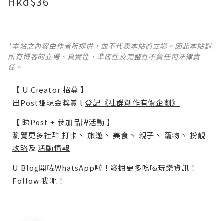
Hkd$36
*本站之內容由作者所提供，並不代表本站的立場。因此本站對
所有博客的立場、真實性、準確性及完整性不負任何法律責
任。
【 U Creator 招募 】
出Post賺現金獎賞 l
登記《社群創作有價企劃》
【 睇Post + 參加品牌活動 】
瀏覽更多社群
打卡
丶
旅遊
丶
美食
丶
親子
丶
寵物
丶
扮靚
攻略
及
活動情報
U Blog開咗WhatsApp啦！發掘更多吃喝玩樂資訊！
Follow 我哋
！