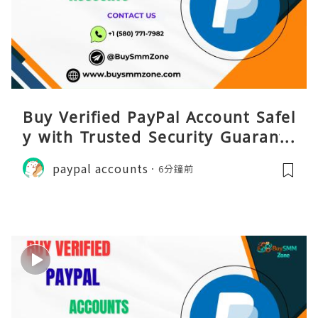
Buy Verified PayPal Account Safel
y with Trusted Security Guarante
e
paypal accounts
6分鐘前