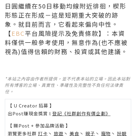
日圓繼續在50日移動均線附近徘徊，楔形
形態正在形成－這是短期重大突破的跡
象。就目前而言，它看起來偏向中性。
【
EBC
平台風險提示及免責條款】：本資
料僅供一般參考使用，無意作為(也不應被
視為)值得信賴的財務、投資或其他建議。
*本站之內容由作者所提供，並不代表本站的立場。因此本站對
所有博客的立場、真實性、準確性及完整性不負任何法律責
任。
【 U Creator 招募 】
出Post賺現金獎賞 l
登記《社群創作有價企劃》
【 睇Post + 參加品牌活動 】
瀏覽更多社群
打卡
丶
旅遊
丶
美食
丶
親子
丶
寵物
丶
扮靚