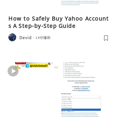
How to Safely Buy Yahoo Account
s A Step-by-Step Guide
Devid
14分鐘前