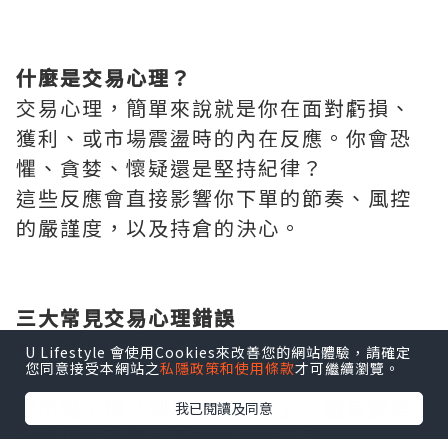
什麼是交易心理？
交易心理，簡單來說就是你在面對虧損、
獲利、或市場震盪時的內在反應。你會恐
懼、貪婪、懷疑還是堅持紀律？
這些反應會直接影響你下單的節奏、風控
的嚴謹度，以及持倉的決心。
三大常見交易心理錯誤
1. 害怕虧損 → 提早停利
U Lifestyle 會使用Cookies來改善您的網站體驗，請確定
您同意接受本網站之
私隱政策和使用條款
才可繼續瀏覽。
不少人進場後只要帳上有些微獲利，就急
著出場，怕「到手的肉飛了」。這其實是
我已閱讀及同意
對虧損的恐懼，而非理性的策略。