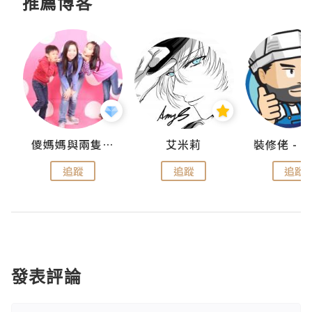
推薦博客
點滴
儍媽媽與兩隻小魔怪之家
艾米莉
追蹤
追蹤
追蹤
發表評論