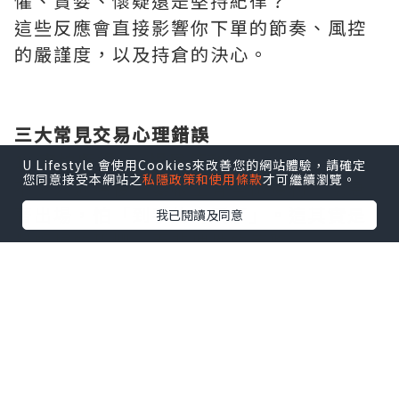
懼、貪婪、懷疑還是堅持紀律？
這些反應會直接影響你下單的節奏、風控
的嚴謹度，以及持倉的決心。
三大常見交易心理錯誤
1. 害怕虧損 → 提早停利
U Lifestyle 會使用Cookies來改善您的網站體驗，請確定
您同意接受本網站之
私隱政策和使用條款
才可繼續瀏覽。
不少人進場後只要帳上有些微獲利，就急
著出場，怕「到手的肉飛了」。這其實是
我已閱讀及同意
對虧損的恐懼，而非理性的策略。
2. 不願認錯 → 拒絕停損
當市場與自己的預期相反，多數人會選擇
「等等看」，結果越等越虧，最後被掃光
本金。
3. 貪婪衝動 → 過度交易