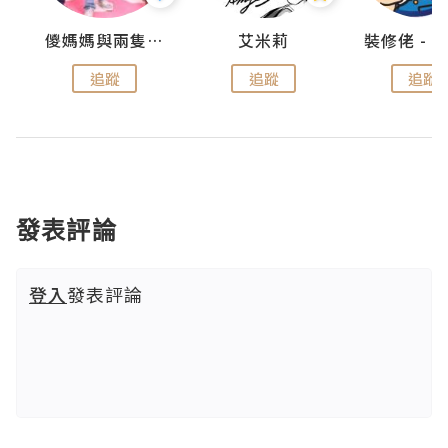
點滴
儍媽媽與兩隻小魔怪之家
艾米莉
追蹤
追蹤
追蹤
發表評論
登入
發表評論