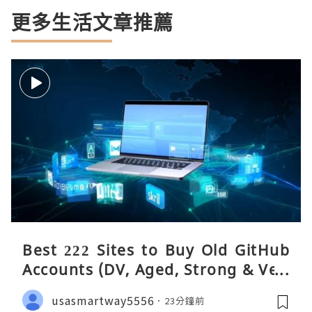
更多生活文章推薦
Best 222 Sites to Buy Old GitHub
Accounts (DV, Aged, Strong & Veri
fied)
usasmartway5556
23分鐘前