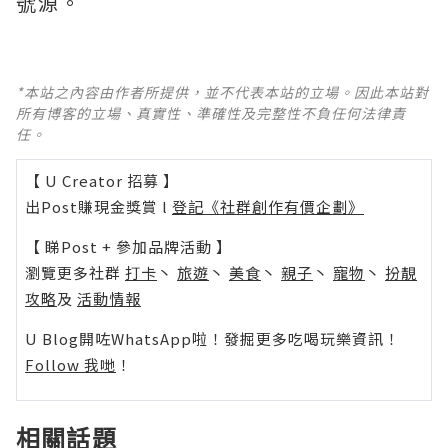
號源。
*本站之內容由作者所提供，並不代表本站的立場。因此本站對
所有博客的立場、真實性、準確性及完整性不負任何法律責
任。
【 U Creator 招募 】
出Post賺現金獎賞 l
登記《社群創作有價企劃》
【 睇Post + 參加品牌活動 】
瀏覽更多社群
打卡
丶
旅遊
丶
美食
丶
親子
丶
寵物
丶
扮靚
攻略
及
活動情報
U Blog開咗WhatsApp啦！發掘更多吃喝玩樂資訊！
Follow 我哋
！
相關話題