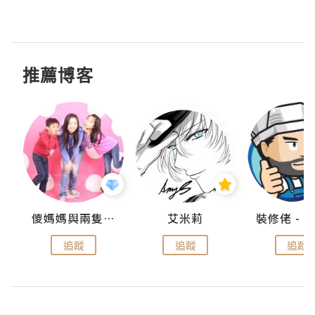
推薦博客
點滴
儍媽媽與兩隻小魔怪之家
艾米莉
追蹤
追蹤
追蹤