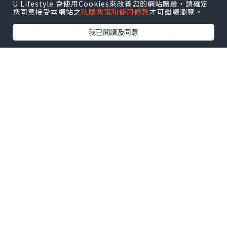
1. 害怕虧損 → 提早停利
U Lifestyle 會使用Cookies來改善您的網站體驗，請確定
您同意接受本網站之
私隱政策和使用條款
才可繼續瀏覽。
不少人進場後只要帳上有些微獲利，就急
著出場，怕「到手的肉飛了」。這其實是
我已閱讀及同意
對虧損的恐懼，而非理性的策略。
2. 不願認錯 → 拒絕停損
當市場與自己的預期相反，多數人會選擇
「等等看」，結果越等越虧，最後被掃光
本金。
3. 貪婪衝動 → 過度交易
連續獲利會讓人過度自信，開始無策略重
複下單、提高槓桿，一旦行情反轉，反而
遭遇重大回撤。