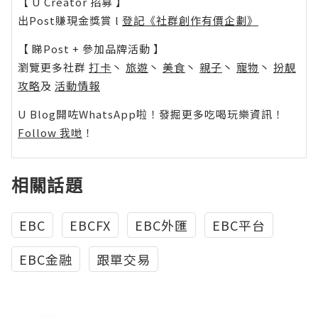
【 U Creator 招募 】
出Post賺現金獎賞 l
登記《社群創作有價企劃》
【 睇Post + 參加品牌活動 】
瀏覽更多社群
打卡
丶
旅遊
丶
美食
丶
親子
丶
寵物
丶
扮靚
攻略
及
活動情報
U Blog開咗WhatsApp啦！發掘更多吃喝玩樂資訊！
Follow 我哋
！
相關話題
EBC
EBCFX
EBC外匯
EBC平台
EBC金融
跟單交易