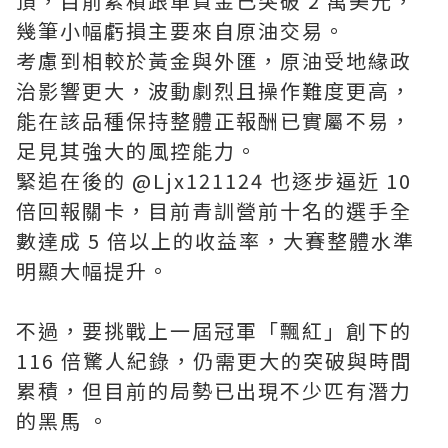
頂，目前累積跟單資金已突破 2 萬美元，
幾筆小幅虧損主要來自原油交易。
考慮到相較於黃金與外匯，原油受地緣政
治影響更大，波動劇烈且操作難度更高，
能在該品種保持整體正報酬已實屬不易，
足見其強大的風控能力。
緊追在後的 @Ljx121124 也逐步逼近 10
倍回報關卡，目前青訓營前十名的選手全
數達成 5 倍以上的收益率，大賽整體水準
明顯大幅提升。
不過，要挑戰上一屆冠軍「飄紅」創下的
116 倍驚人紀錄，仍需更大的突破與時間
累積，但目前的局勢已出現不少匹有潛力
的黑馬 。