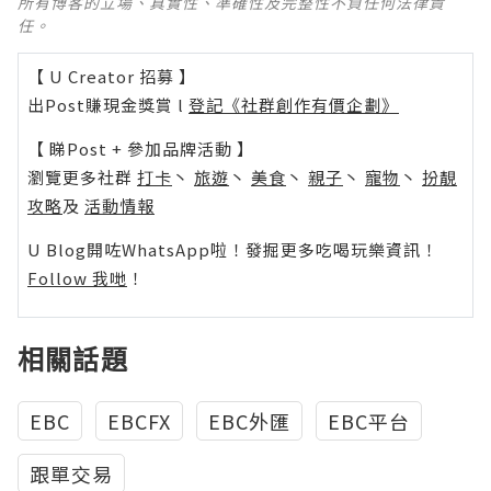
所有博客的立場、真實性、準確性及完整性不負任何法律責
任。
【 U Creator 招募 】
出Post賺現金獎賞 l
登記《社群創作有價企劃》
【 睇Post + 參加品牌活動 】
瀏覽更多社群
打卡
丶
旅遊
丶
美食
丶
親子
丶
寵物
丶
扮靚
攻略
及
活動情報
U Blog開咗WhatsApp啦！發掘更多吃喝玩樂資訊！
Follow 我哋
！
相關話題
EBC
EBCFX
EBC外匯
EBC平台
跟單交易