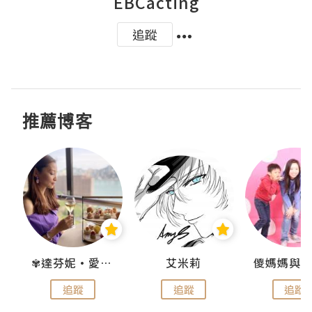
EBCacting
追蹤
推薦博客
點滴
✾達芬妮•愛孩子•愛生活✾
艾米莉
追蹤
追蹤
追蹤