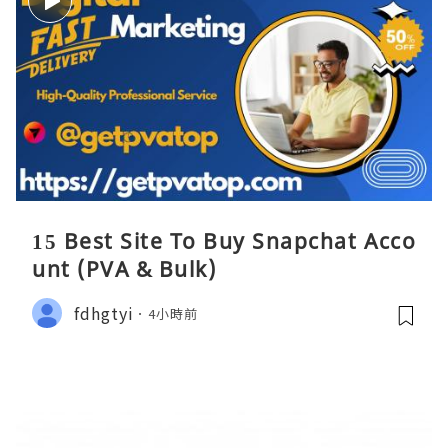
15 Best Site To Buy Snapchat Acco
unt (PVA & Bulk)
fdhgtyi
4小時前