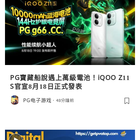
PG寶藏船說遇上萬級電池！iQOO Z11
S官宣8月18日正式發表
PG电子游戏
48分鐘前