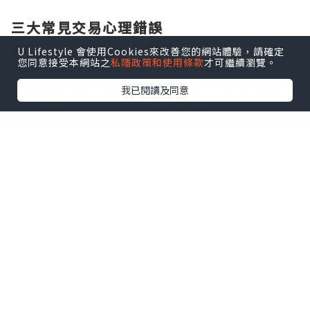
三大常見交易心理錯誤
1. 害怕虧損 → 提早停利
U Lifestyle 會使用Cookies來改善您的網站體驗，請確定
您同意接受本網站之
私隱政策和使用條款
才可繼續瀏覽。
不少人進場後只要帳上有些微獲利，就急
著出場，怕「到手的肉飛了」。這其實是
我已閱讀及同意
對虧損的恐懼，而非理性的策略。
2. 不願認錯 → 拒絕停損
當市場與自己的預期相反，多數人會選擇
「等等看」，結果越等越虧，最後被掃光
本金。
3. 貪婪衝動 → 過度交易
連續獲利會讓人過度自信，開始無策略重
複下單、提高槓桿，一旦行情反轉，反而
遭遇重大回撤。