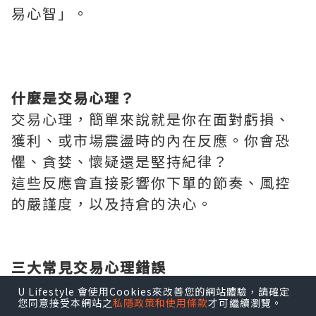
易心智」。
什麼是交易心理？
交易心理，簡單來說就是你在面對虧損、
獲利、或市場震盪時的內在反應。你會恐
懼、貪婪、懷疑還是堅持紀律？
這些反應會直接影響你下單的節奏、風控
的嚴謹度，以及持倉的決心。
三大常見交易心理錯誤
1. 害怕虧損 → 提早停利
U Lifestyle 會使用Cookies來改善您的網站體驗，請確定
您同意接受本網站之
私隱政策和使用條款
才可繼續瀏覽。
不少人進場後只要帳上有些微獲利，就急