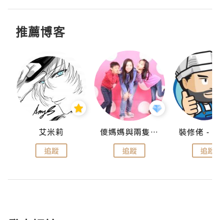
推薦博客
點滴
艾米莉
儍媽媽與兩隻小魔怪之家
追蹤
追蹤
追蹤