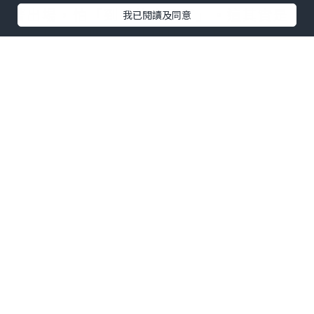
著出場，怕「到手的肉飛了」。這其實是
我已閱讀及同意
對虧損的恐懼，而非理性的策略。
2. 不願認錯 → 拒絕停損
當市場與自己的預期相反，多數人會選擇
「等等看」，結果越等越虧，最後被掃光
本金。
3. 貪婪衝動 → 過度交易
連續獲利會讓人過度自信，開始無策略重
複下單、提高槓桿，一旦行情反轉，反而
遭遇重大回撤。
如何建立穩健的交易心態？
制定「可接受虧損」的心理界線