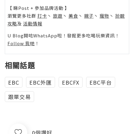
【 睇Post + 參加品牌活動 】
瀏覽更多社群
打卡
丶
旅遊
丶
美食
丶
親子
丶
寵物
丶
扮靚
攻略
及
活動情報
U Blog開咗WhatsApp啦！發掘更多吃喝玩樂資訊！
Follow 我哋
！
相關話題
EBC
EBC外匯
EBCFX
EBC平台
跟單交易
0個讚好