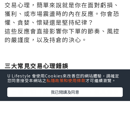
交易心理，簡單來說就是你在面對虧損、
獲利、或市場震盪時的內在反應。你會恐
懼、貪婪、懷疑還是堅持紀律？
這些反應會直接影響你下單的節奏、風控
的嚴謹度，以及持倉的決心。
三大常見交易心理錯誤
1. 害怕虧損 → 提早停利
U Lifestyle 會使用Cookies來改善您的網站體驗，請確定
您同意接受本網站之
私隱政策和使用條款
才可繼續瀏覽。
不少人進場後只要帳上有些微獲利，就急
著出場，怕「到手的肉飛了」。這其實是
我已閱讀及同意
對虧損的恐懼，而非理性的策略。
2. 不願認錯 → 拒絕停損
當市場與自己的預期相反，多數人會選擇
「等等看」，結果越等越虧，最後被掃光