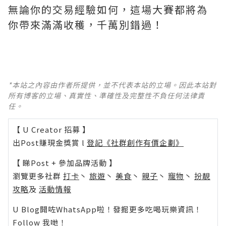
無論你的交易經驗如何，這場大賽都將為
你帶來滿滿收穫，千萬別錯過！
*本站之內容由作者所提供，並不代表本站的立場。因此本站對
所有博客的立場、真實性、準確性及完整性不負任何法律責
任。
【 U Creator 招募 】
出Post賺現金獎賞 l
登記《社群創作有價企劃》
【 睇Post + 參加品牌活動 】
瀏覽更多社群
打卡
丶
旅遊
丶
美食
丶
親子
丶
寵物
丶
扮靚
攻略
及
活動情報
U Blog開咗WhatsApp啦！發掘更多吃喝玩樂資訊！
Follow 我哋
！