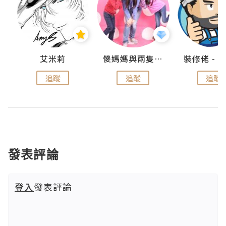
點滴
艾米莉
儍媽媽與兩隻小魔怪之家
追蹤
追蹤
追蹤
發表評論
登入
發表評論