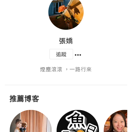
張嬌
追蹤
煙塵滾滾 ，一路行來
推薦博客