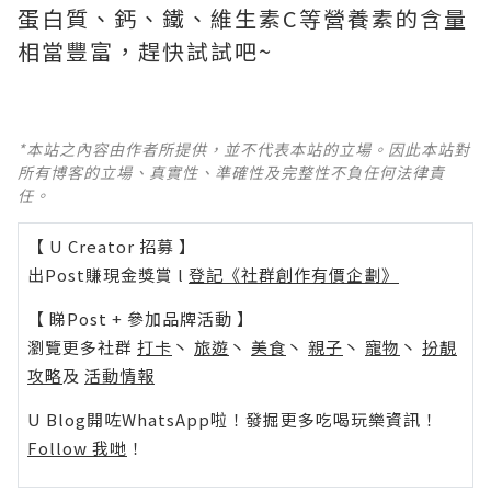
蛋白質、鈣、鐵、維生素C等營養素的含量
相當豐富，趕快試試吧~
*本站之內容由作者所提供，並不代表本站的立場。因此本站對
所有博客的立場、真實性、準確性及完整性不負任何法律責
任。
【 U Creator 招募 】
出Post賺現金獎賞 l
登記《社群創作有價企劃》
【 睇Post + 參加品牌活動 】
瀏覽更多社群
打卡
丶
旅遊
丶
美食
丶
親子
丶
寵物
丶
扮靚
攻略
及
活動情報
U Blog開咗WhatsApp啦！發掘更多吃喝玩樂資訊！
Follow 我哋
！