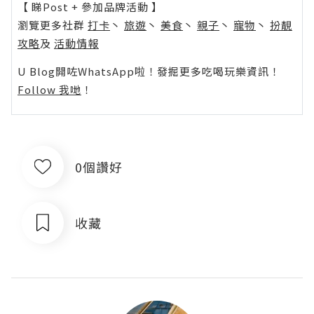
【 睇Post + 參加品牌活動 】
瀏覽更多社群
打卡
丶
旅遊
丶
美食
丶
親子
丶
寵物
丶
扮靚
攻略
及
活動情報
U Blog開咗WhatsApp啦！發掘更多吃喝玩樂資訊！
Follow 我哋
！
0個讚好
收藏