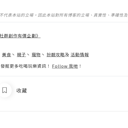
並不代表本站的立場。因此本站對所有博客的立場、真實性、準確性
社群創作有價企劃》
】
丶
美食
丶
親子
丶
寵物
丶
扮靚攻略
及
活動情報
p啦！發掘更多吃喝玩樂資訊！
Follow 我哋
！
收藏