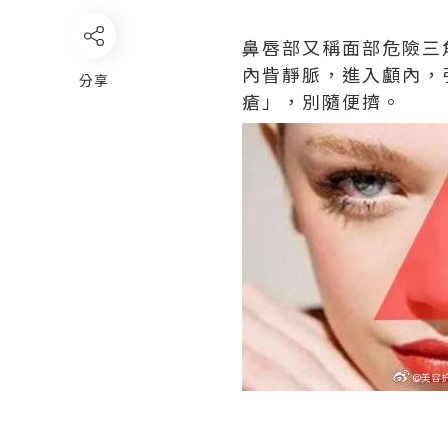
鼻唇部又稱面部危險三
內眥靜脈，進入顱內，
分享
瘡」，別隨便擠。