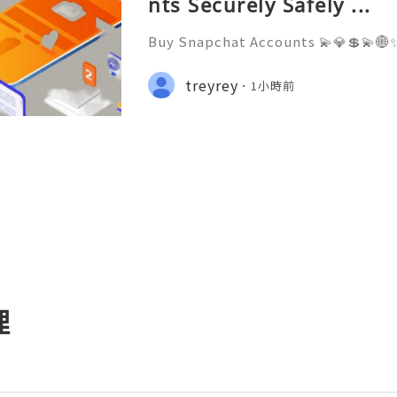
nts Securely Safely ...
Buy Snapchat Accounts 💫💎💲💫🌐✨
stomer Support 💫💎💲💫🌐✨💎What
💫💎💲💫🌐✨💎Telegram: @usadigita
treyrey
1小時前
d: usadigitalhub 💫💎💲💫🌐✨💎Ema
l
理