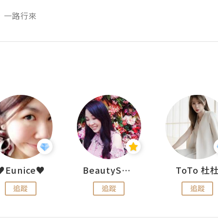
，一路行來
♥Eunice♥
BeautySearch
ToTo 杜
追蹤
追蹤
追蹤