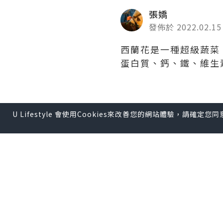
張嬌
發佈於 2022.02.15
西蘭花是一種超級蔬菜
蛋白質、鈣、鐵、維生
*本站之內容由作者所提供，
U Lifestyle 會使用Cookies來改善您的網站體驗，請確定
【 U Creator 招募 】
出Post賺現金獎賞 l
登記《
【 睇Post + 參加品牌活動 
瀏覽更多社群
打卡
丶
旅遊
U Blog開咗WhatsAp