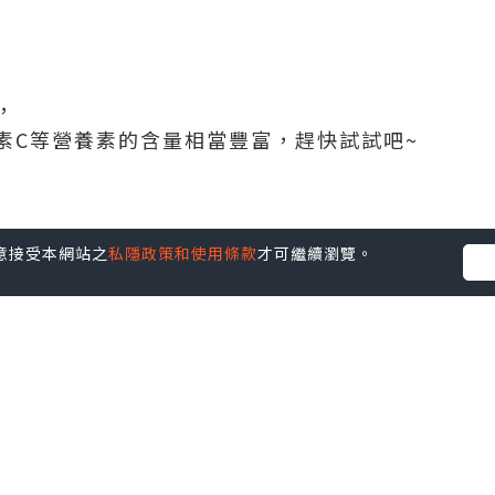
，
素C等營養素的含量相當豐富，趕快試試吧~
並不代表本站的立場。因此本站對所有博客的立場、真實性、準確性
您同意接受本網站之
私隱政策和使用條款
才可繼續瀏覽。
社群創作有價企劃》
】
丶
美食
丶
親子
丶
寵物
丶
扮靚攻略
及
活動情報
p啦！發掘更多吃喝玩樂資訊！
Follow 我哋
！