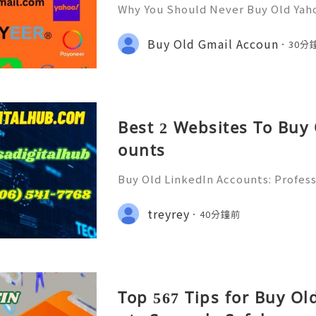
Why You Should Never Buy Old Yah
ntinues to be used by millions of 
onal communication, business cor
Buy Old Gmail Accoun
30分
ccount recovery. Because of
Best 2 Websites To Buy
ounts
Buy Old LinkedIn Accounts: Profess
rivacy Protection & Responsible
ide 2026) 💫💎💲💫🌐✨💎Fast & Rel
treyrey
40分鐘前
rt 💫💎💲💫🌐✨💎WhatsApp :+1 (506)
Top 567 Tips for Buy O