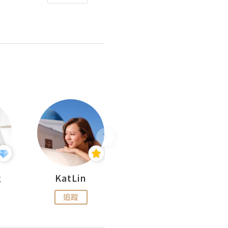
杜
KatLin
Missmiki 米奇小姐
追蹤
追蹤