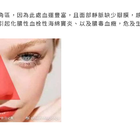
角區，因為此處血運豐富，且面部靜脈缺少瓣膜，
引起化膿性血栓性海綿竇炎、以及膿毒血癥，危及