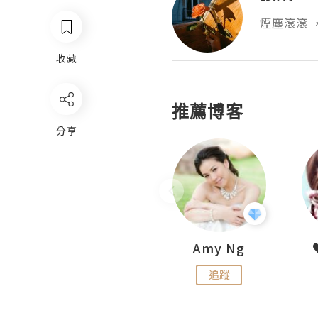
煙塵滾滾 
收藏
推薦博客
分享
LoveCath 夏沫
Amy Ng
追蹤
追蹤