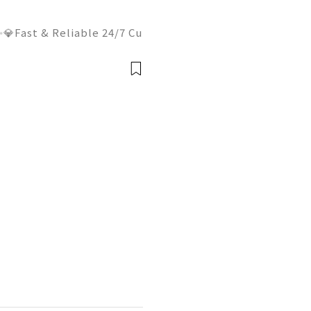
💎Fast & Reliable 24/7 Cu
sApp :+1 (506) 541-7768
lhub 💫💎💲💫🌐✨💎Discor
il:usadigitalhubsell@gmai