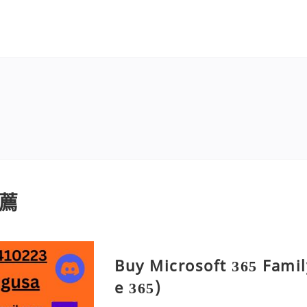
薦
Buy Microsoft 365 Famil
e 365)