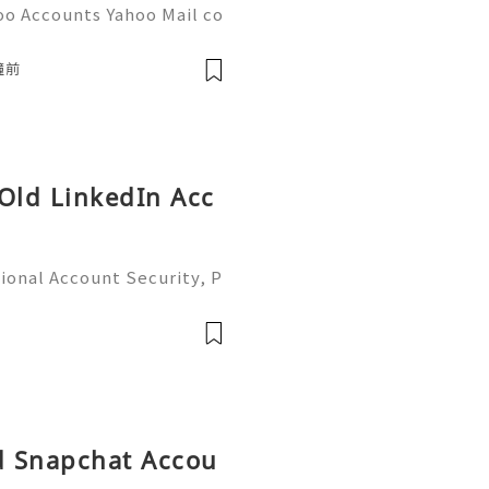
oo Accounts Yahoo Mail co
people worldwide for pers
respondence, and online a
鐘前
 Old LinkedIn Acc
ional Account Security, P
 Management (Complete Gu
iable 24/7 Customer Suppo
 541-7
ld Snapchat Accou