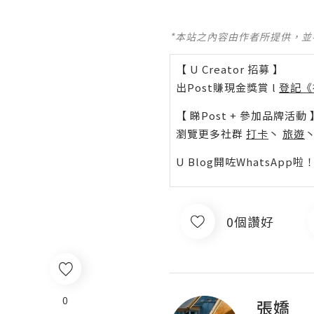
*本站之內容由作者所提供，
【 U Creator 招募 】
出Post賺現金獎賞 l
登記《
【 睇Post + 參加品牌活動 
瀏覽更多社群
打卡
丶
旅遊
U Blog開咗WhatsAp
0個讚好
0
張嬌