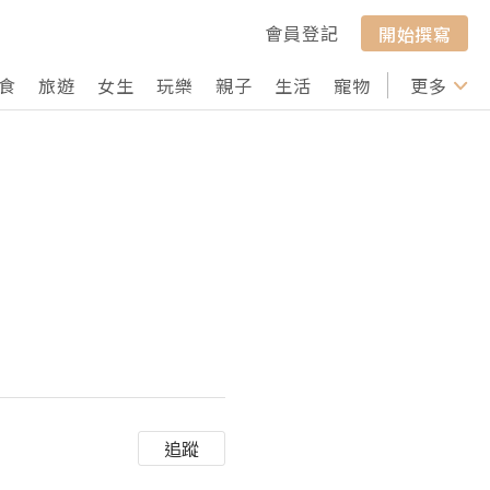
會員登記
開始撰寫
食
旅遊
女生
玩樂
親子
生活
寵物
行山
更多
打卡
追蹤