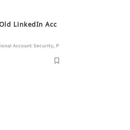
 Old LinkedIn Acc
ional Account Security, P
 Management (Complete Gu
iable 24/7 Customer Suppo
 541-7