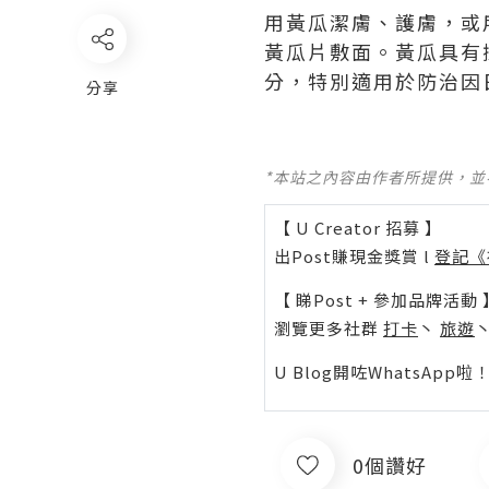
用黃瓜潔膚、護膚，或
黃瓜片敷面。黃瓜具有
分，特別適用於防治因日曬
分享
*本站之內容由作者所提供，
【 U Creator 招募 】
出Post賺現金獎賞 l
登記《
【 睇Post + 參加品牌活動 
瀏覽更多社群
打卡
丶
旅遊
U Blog開咗WhatsAp
0個讚好