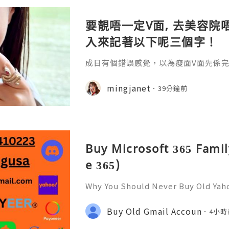
要靚唔一定V面, 去美容院唔
入來記著以下呢三個字！
成日有個錯誤感覺，以為瘦面V面先係完美
咗Bare做Ohio呢一個療程 😱估唔到！
療程係=做Duo Tite + Oligio 呢2
mingjanet
39分鐘前
Buy Microsoft 365 Famil
e 365)
Why You Should Never Buy Old Yah
ntinues to be used by millions of 
onal communication, business cor
Buy Old Gmail Accoun
4小時
ccount recovery. Because of