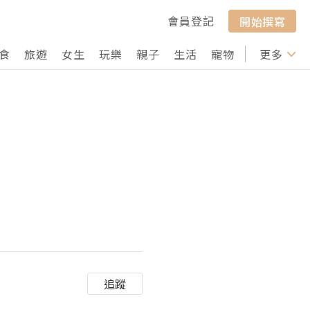
會員登記
開始撰寫
食
旅遊
女生
玩樂
親子
生活
寵物
行山
更多
打卡
追蹤