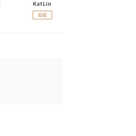
杜
KatLin
Missmiki 米奇小姐
追蹤
追蹤