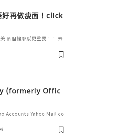
好再做瘦面！click
 🎀但輪廓感更重要！！ 去
做一次已經勁有效果！ Ohio
部機 ✨簡直係天衣無縫!
y (formerly Offic
oo Accounts Yahoo Mail co
people worldwide for pers
respondence, and online a
前