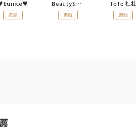
♥Eunice♥
BeautySearch
ToTo 杜
追蹤
追蹤
追蹤
薦