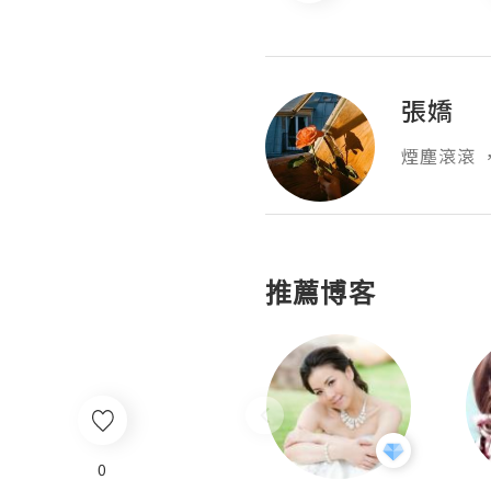
張嬌
煙塵滾滾 
推薦博客
0