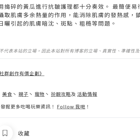
用搗碎的黃瓜進行抗皺護理都十分奏效。 最簡便易
攝取肌膚多余熱量的作用，能消除肌膚的發熱感，
引起的肌膚暗沈、斑點、粗糙等問題。 ​ ​​​
並不代表本站的立場。因此本站對所有博客的立場、真實性、準確性
社群創作有價企劃》
】
丶
美食
丶
親子
丶
寵物
丶
扮靚攻略
及
活動情報
p啦！發掘更多吃喝玩樂資訊！
Follow 我哋
！
收藏