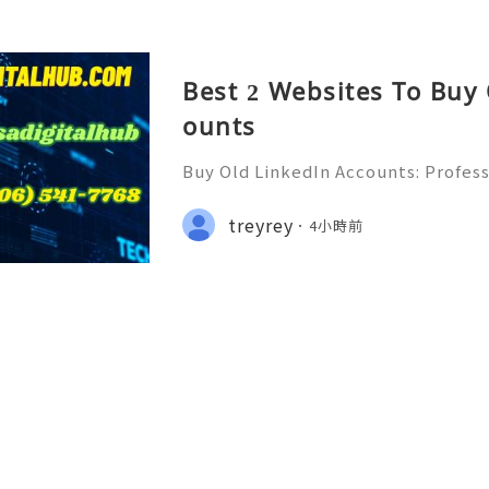
Best 2 Websites To Buy
ounts
Buy Old LinkedIn Accounts: Profess
rivacy Protection & Responsible
ide 2026) 💫💎💲💫🌐✨💎Fast & Rel
treyrey
4小時前
rt 💫💎💲💫🌐✨💎WhatsApp :+1 (506)