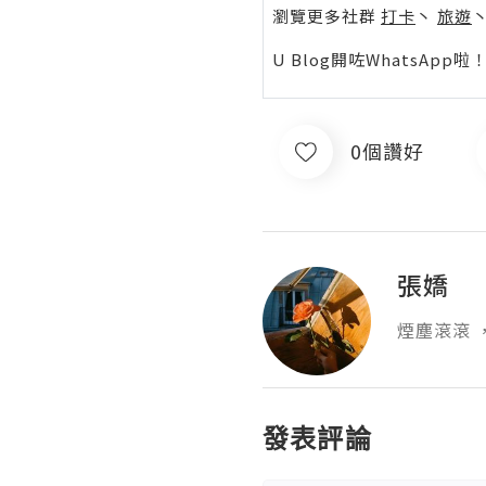
瀏覽更多社群
打卡
丶
旅遊
U Blog開咗WhatsAp
0個讚好
張嬌
煙塵滾滾 
發表評論