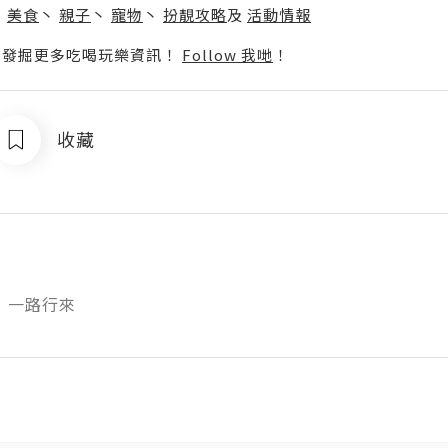
丶
美食
丶
親子
丶
寵物
丶
扮靚攻略
及
活動情報
p啦！發掘更多吃喝玩樂資訊！
Follow 我哋
！
收藏
，一路行來