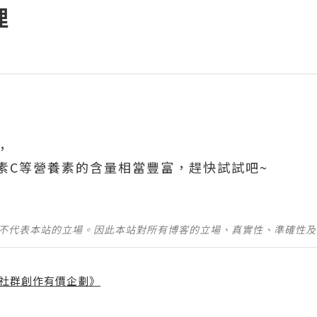
理
，
素C等營養素的含量相當豐富，趕快試試吧~
並不代表本站的立場。因此本站對所有博客的立場、真實性、準確性
社群創作有價企劃》
】