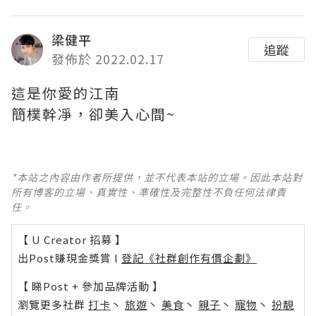
梁健平
追蹤
發佈於 2022.02.17
這是你愛的江南
簡樸幹凈，卻美入心間~ ​​​
*本站之內容由作者所提供，並不代表本站的立場。因此本站對
所有博客的立場、真實性、準確性及完整性不負任何法律責
任。
【 U Creator 招募 】
出Post賺現金獎賞 l
登記《社群創作有價企劃》
【 睇Post + 參加品牌活動 】
瀏覽更多社群
打卡
丶
旅遊
丶
美食
丶
親子
丶
寵物
丶
扮靚