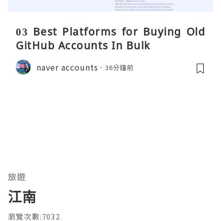
03 Best Platforms for Buying Old
GitHub Accounts In Bulk
naver accounts
36分鐘前
旅遊
江南
瀏覽次數:7032