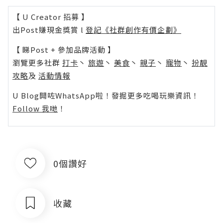
【 U Creator 招募 】
出Post賺現金獎賞 l
登記《社群創作有價企劃》
【 睇Post + 參加品牌活動 】
瀏覽更多社群
打卡
丶
旅遊
丶
美食
丶
親子
丶
寵物
丶
扮靚
攻略
及
活動情報
U Blog開咗WhatsApp啦！發掘更多吃喝玩樂資訊！
Follow 我哋
！
0個讚好
收藏