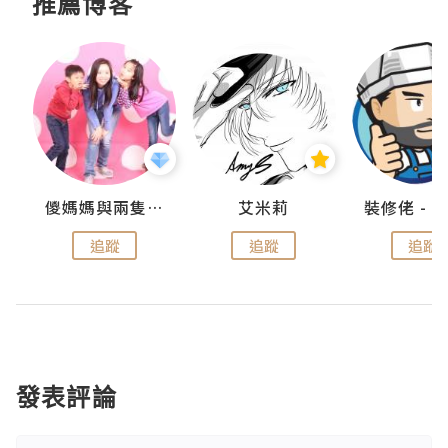
推薦博客
點滴
儍媽媽與兩隻小魔怪之家
艾米莉
追蹤
追蹤
追蹤
發表評論