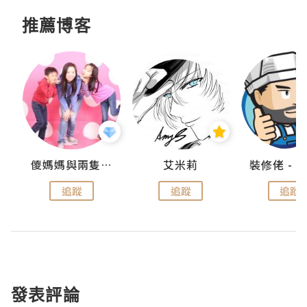
推薦博客
點滴
儍媽媽與兩隻小魔怪之家
艾米莉
追蹤
追蹤
追蹤
發表評論