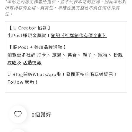
*本站之內容由作者所提供，並不代表本站的立場。因此本站對
所有博客的立場、真實性、準確性及完整性不負任何法律責
任。
【 U Creator 招募 】
出Post賺現金獎賞 l
登記《社群創作有價企劃》
【 睇Post + 參加品牌活動 】
瀏覽更多社群
打卡
丶
旅遊
丶
美食
丶
親子
丶
寵物
丶
扮靚
攻略
及
活動情報
U Blog開咗WhatsApp啦！發掘更多吃喝玩樂資訊！
Follow 我哋
！
0個讚好