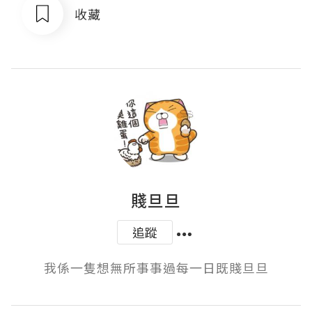
收藏
賤旦旦
追蹤
我係一隻想無所事事過每一日既賤旦旦